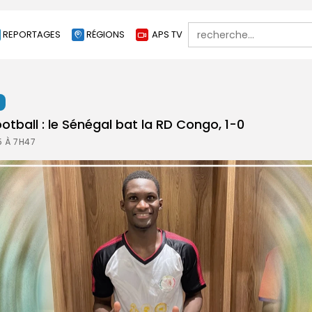
Search
REPORTAGES
RÉGIONS
APS TV
for:
t
tball : le Sénégal bat la RD Congo, 1-0
5 À 7H47