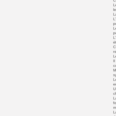
C
L
l
L
L
p
L
p
‎
é
‎
r
‎
I
c
M
s
L
e
U
c
‎
f
m
‎