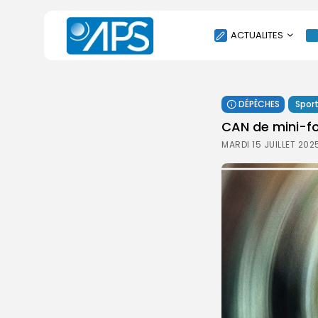
ACTUALITES
POLITIQUE
DÉPÊCHES
Spor
SOCIÉTÉ
CAN de mini-foo
ÉCONOMIE
MARDI 15 JUILLET 202
CULTURE
SPORT
ENVIRONNEMENT
INTERNATIONAL
AGENDA
SANTE