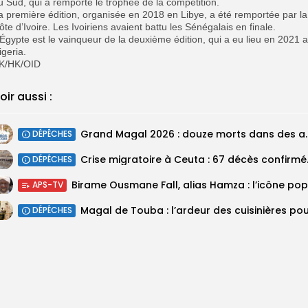
u Sud, qui a remporté le trophée de la compétition.
La première édition, organisée en 2018 en Libye, a été remportée par la
ôte d’Ivoire. Les Ivoiriens avaient battu les Sénégalais en finale.
’Égypte est le vainqueur de la deuxième édition, qui a eu lieu en 2021 
igeria.
K/HK/OID
oir aussi :
Grand Magal 2026 : douze mor
DÉPÊCHES
Crise migratoir
DÉPÊCHES
APS-TV
DÉPÊCHES