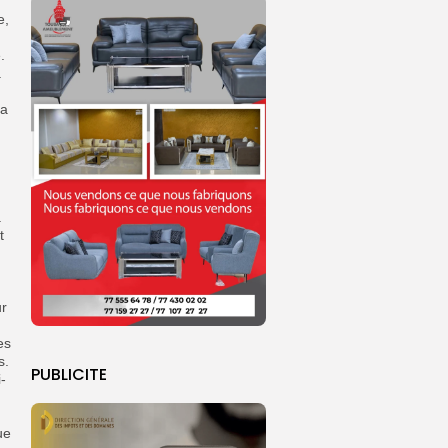
e,
.
a
la
.
t
ur
es
s.
PUBLICITE
-
ue