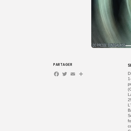
PARTAGER
S
Facebook
Twitter
Email
D
1
p
(
L
2
‎
B
S
f
c