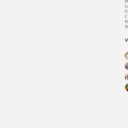
d
‎
C
L
N
S
V