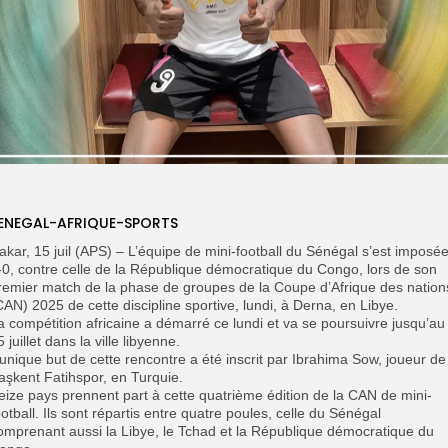
ENEGAL-AFRIQUE-SPORTS
akar, 15 juil (APS) – L’équipe de mini-football du Sénégal s’est imposée
-0, contre celle de la République démocratique du Congo, lors de son
remier match de la phase de groupes de la Coupe d’Afrique des nation
CAN) 2025 de cette discipline sportive, lundi, à Derna, en Libye.
a compétition africaine a démarré ce lundi et va se poursuivre jusqu’au
5 juillet dans la ville libyenne.
L’unique but de cette rencontre a été inscrit par Ibrahima Sow, joueur de
aşkent Fatihspor, en Turquie.
eize pays prennent part à cette quatrième édition de la CAN de mini-
ootball. Ils sont répartis entre quatre poules, celle du Sénégal
omprenant aussi la Libye, le Tchad et la République démocratique du