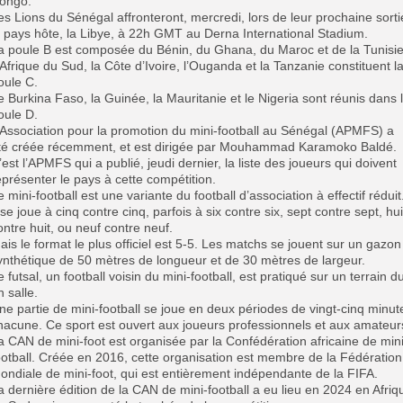
ongo.
es Lions du Sénégal affronteront, mercredi, lors de leur prochaine sorti
e pays hôte, la Libye, à 22h GMT au Derna International Stadium.
a poule B est composée du Bénin, du Ghana, du Maroc et de la Tunisie
’Afrique du Sud, la Côte d’Ivoire, l’Ouganda et la Tanzanie constituent l
oule C.
e Burkina Faso, la Guinée, la Mauritanie et le Nigeria sont réunis dans 
oule D.
L’Association pour la promotion du mini-football au Sénégal (APMFS) a
té créée récemment, et est dirigée par Mouhammad Karamoko Baldé.
C’est l’APMFS qui a publié, jeudi dernier, la liste des joueurs qui doivent
eprésenter le pays à cette compétition.
Le mini-football est une variante du football d’association à effectif réduit
l se joue à cinq contre cinq, parfois à six contre six, sept contre sept, hui
ontre huit, ou neuf contre neuf.
ais le format le plus officiel est 5-5. Les matchs se jouent sur un gazon
ynthétique de 50 mètres de longueur et de 30 mètres de largeur.
e futsal, un football voisin du mini-football, est pratiqué sur un terrain d
n salle.
ne partie de mini-football se joue en deux périodes de vingt-cinq minut
hacune. Ce sport est ouvert aux joueurs professionnels et aux amateur
La CAN de mini-foot est organisée par la Confédération africaine de mini
ootball. Créée en 2016, cette organisation est membre de la Fédération
ondiale de mini-foot, qui est entièrement indépendante de la FIFA.
La dernière édition de la CAN de mini-football a eu lieu en 2024 en Afriq