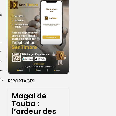
au
ts dans des accidents de la route...
e à Ceuta : 67 décès confirmés, retour en nombre des...
Birame Ousmane Fall, alias Hamza : l’icône populaire du Grand Magal
Magal de Touba : l’ardeur des cuisinières pour relever le défi de...
REPORTAGES
Magal de
Touba :
l’ardeur des