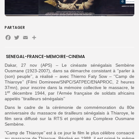
Search
Search
for:
PARTAGER
Button
Facebook
Twitter
Email
Partager
FR
SENEGAL-FRANCE-MEMOIRE-CINEMA
Dakar, 27 nov (APS) – Le cinéaste sénégalais Sembène
Ousmane (1923-2007), dans sa démarche consistant à ‘’parler à
(son) peuple’’, a réalisé – avec Thierno Faty Sow – ‘’Camp de
Thiaroye’’ (Filmi Domireew/SNPC/SATPEC/ENAPROC, 2 heures
37mn), pour inscrire dans la mémoire collective le massacre, le
er
1
décembre 1944, par l‘Armée française de soldats africains
appelés ‘’tirailleurs sénégalais’’
Dans le cadre de la cérémonie de commémoration du 80e
anniversaire du massacre de tirailleurs sénégalais à Thiaroye, le
film sera diffusé sur la RTS et projeté au Complexe Ousmane
Sembène.
”Camp de Thiaroye’’ est à ce jour le film le plus célèbre consacré
au massacre de Thiaroye. Réalisé en 1988, il est primé la même