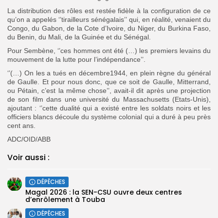
La distribution des rôles est restée fidèle à la configuration de ce
qu’on a appelés ‘’tirailleurs sénégalais’’ qui, en réalité, venaient du
Congo, du Gabon, de la Cote d’Ivoire, du Niger, du
Burkina Faso,
du Benin, du Mali, de la Guinée et du Sénégal.
Pour Sembène, ‘’ces hommes ont été (…) les premiers levains du
mouvement de la lutte pour l’indépendance’’.
‘’(…) On les a tués en décembre1944, en plein règne du général
de Gaulle. Et pour nous donc, que ce soit de Gaulle, Mitterrand,
ou Pétain, c’est la même chose’’, avait-il dit après une projection
de son film dans une université du Massachusetts (Etats-Unis),
ajoutant : ‘’cette dualité qui a existé entre les soldats noirs et les
officiers blancs découle du système colonial qui a duré à peu près
cent ans.
ADC/OID/ABB
Voir aussi :
DÉPÊCHES
Magal 2026 : la SEN-CSU ouvre deux centres
d’enrôlement à Touba
DÉPÊCHES