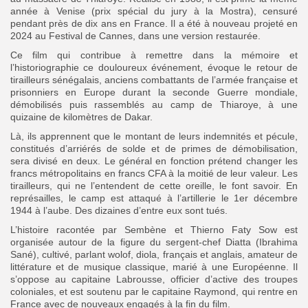
année à Venise (prix spécial du jury à la Mostra), censuré
pendant près de dix ans en France. Il a été à nouveau projeté en
2024 au Festival de Cannes, dans une version restaurée.
Ce film qui contribue à remettre dans la mémoire et
l’historiographie ce douloureux événement, évoque le retour de
tirailleurs sénégalais, anciens combattants de l’armée française et
prisonniers en Europe durant la seconde Guerre mondiale,
démobilisés puis rassemblés au camp de Thiaroye, à une
quizaine de kilomètres de Dakar.
Là, ils apprennent que le montant de leurs indemnités et pécule,
constitués d’arriérés de solde et de primes de démobilisation,
sera divisé en deux. Le général en fonction prétend changer les
francs métropolitains en francs CFA à la moitié de leur valeur. Les
tirailleurs, qui ne l’entendent de cette oreille, le font savoir. En
représailles, le camp est attaqué à l’artillerie le 1er décembre
1944 à l’aube. Des dizaines d’entre eux sont tués.
L’histoire racontée par Sembène et Thierno Faty Sow est
organisée autour de la figure du sergent-chef Diatta (Ibrahima
Sané), cultivé, parlant wolof, diola, français et anglais, amateur de
littérature et de musique classique, marié à une Européenne. Il
s’oppose au capitaine Labrousse, officier d’active des troupes
coloniales, et est soutenu par le capitaine Raymond, qui rentre en
France avec de nouveaux engagés à la fin du film.