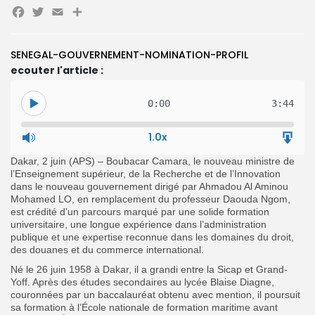
Facebook
Twitter
Email
Partager
SENEGAL-GOUVERNEMENT-NOMINATION-PROFIL
Search
Search
for:
ecouter l'article :
Button
FR
0:00
3:44
1.0x
Dakar, 2 juin (APS) – Boubacar Camara, le nouveau ministre de
l’Enseignement supérieur, de la Recherche et de l’Innovation
dans le nouveau gouvernement dirigé par Ahmadou Al Aminou
Mohamed LO, en remplacement du professeur Daouda Ngom,
est crédité d’un parcours marqué par une solide formation
universitaire, une longue expérience dans l’administration
publique et une expertise reconnue dans les domaines du droit,
des douanes et du commerce international.
Né le 26 juin 1958 à Dakar, il a grandi entre la Sicap et Grand-
Yoff. Après des études secondaires au lycée Blaise Diagne,
couronnées par un baccalauréat obtenu avec mention, il poursuit
sa formation à l’École nationale de formation maritime avant