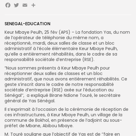
Facebook
Twitter
Email
Partager
Search
Search
SENEGAL-EDUCATION
for:
Button
Keur Mbaye Peulh, 25 fév (APS) – La fondation Yas, du nom
de l’opérateur de téléphonie du même nom, a
FR
réceptionné, mardi, deux salles de classe et un bloc
administratif à l’école élémentaire Keur Mbaye Peulh,
qu’elle a entièrement réhabilités, dans le cadre de sa
responsabilité sociétale d’entreprise (RSE).
”Nous sommes présents à Keur Mbaye Peulh pour
réceptionner deux salles de classes et un bloc
administratif, que nous avons entièrement réhabilités. Ce
geste s’inscrit dans le cadre de notre responsabilité
sociétale d’entreprise (RSE) axée sur l’éducation au
Sénégal’’, a expliqué Birane Ndione Touré, le secrétaire
général de Yas Sénégal.
Il s’exprimait à l’occasion de la cérémonie de réception de
ces infrastructures, à Keur Mbaye Peulh, un village de la
commune de Bokhol, en présence de l’adjoint au sous-
préfet de Mbane, Abibou Mbaye.
M. Touré souligne que l’objectif de Yas est de ‘’faire en