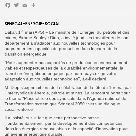
Facebook
Twitter
Email
Partager
SENEGAL-ENERGIE-SOCIAL
Search
Search
for:
Button
er
Dakar, 1
mai (APS) – Le ministre de l’Energie, du pétrole et des
mines, Birame Souleye Diop, a invité jeudi les travailleurs de son
FR
département à s’adapter aux nouvelles technologies pour
augmenter les capacités de production dans le cadre de la
transition énergétique.
”Pour augmenter nos capacités de production économiquement
viables et respectueuses de la durabilité environnementale, la
transition énergétique engagée par notre pays exige votre
adaptation aux nouvelles technologies’’, a-t-il déclaré.
M. Diop s’exprimait lors de la célébration de la fête du 1er mai par
l’Intersyndicale énergie, pétrole et mines. La rencontre portait sur
le thème “Place et rôle des syndicats dans l’Agenda national de
Transformation systémique Sénégal 2050 : vers un dialogue
social renforcé”.
Il a insisté sur le fait que cette perspective passe
‘’fondamentalement’’ par le développement des compétences
dans les énergies renouvelables et la capacité d’innovation pour
un avenir énergétique durable.