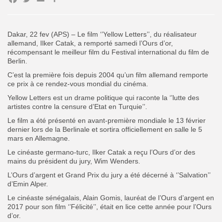
Facebook
Twitter
Email
Partager
Search
Search
for:
Button
Dakar, 22 fev (APS) – Le film ‘’Yellow Letters’’, du réalisateur
allemand, Ilker Catak, a remporté samedi l’Ours d’or,
FR
récompensant le meilleur film du Festival international du film de
Berlin.
C’est la première fois depuis 2004 qu’un film allemand remporte
ce prix à ce rendez-vous mondial du cinéma.
Yellow Letters est un drame politique qui raconte la ‘’lutte des
artistes contre la censure d’Etat en Turquie’’.
Le film a été présenté en avant-première mondiale le 13 février
dernier lors de la Berlinale et sortira officiellement en salle le 5
mars en Allemagne.
Le cinéaste germano-turc, Ilker Catak a reçu l’Ours d’or des
mains du président du jury, Wim Wenders.
L’Ours d’argent et Grand Prix du jury a été décerné à ‘’Salvation’’
d’Emin Alper.
Le cinéaste sénégalais, Alain Gomis, lauréat de l’Ours d’argent en
2017 pour son film ‘’Félicité’’, était en lice cette année pour l’Ours
d’or.