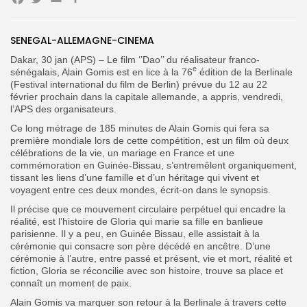
Facebook
Twitter
Email
Partager
Search
Search
for:
SENEGAL-ALLEMAGNE-CINEMA
Button
Dakar, 30 jan (APS) – Le film ‘’Dao’’ du réalisateur franco-
FR
e
sénégalais, Alain Gomis est en lice à la 76
édition de la Berlinale
(Festival international du film de Berlin) prévue du 12 au 22
février prochain dans la capitale allemande, a appris, vendredi,
l’APS des organisateurs.
Ce long métrage de 185 minutes de Alain Gomis qui fera sa
première mondiale lors de cette compétition, est un film où deux
célébrations de la vie, un mariage en France et une
commémoration en Guinée-Bissau, s’entremêlent organiquement,
tissant les liens d’une famille et d’un héritage qui vivent et
voyagent entre ces deux mondes, écrit-on dans le synopsis.
Il précise que ce mouvement circulaire perpétuel qui encadre la
réalité, est l’histoire de Gloria qui marie sa fille en banlieue
parisienne. Il y a peu, en Guinée Bissau, elle assistait à la
cérémonie qui consacre son père décédé en ancêtre. D’une
cérémonie à l’autre, entre passé et présent, vie et mort, réalité et
fiction, Gloria se réconcilie avec son histoire, trouve sa place et
connaît un moment de paix.
Alain Gomis va marquer son retour à la Berlinale à travers cette