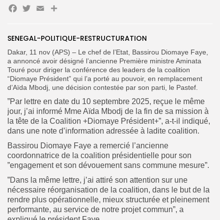
Facebook
Twitter
Email
Partager
Search
Search
SENEGAL-POLITIQUE-RESTRUCTURATION
for:
Button
Dakar, 11 nov (APS) – Le chef de l’Etat, Bassirou Diomaye Faye,
a annoncé avoir désigné l’ancienne Première ministre Aminata
FR
Touré pour diriger la conférence des leaders de la coalition
“Diomaye Président” qui l’a porté au pouvoir, en remplacement
d’Aïda Mbodj, une décision contestée par son parti, le Pastef.
”Par lettre en date du 10 septembre 2025, reçue le même
jour, j’ai informé Mme Aïda Mbodj de la fin de sa mission à
la tête de la Coalition +Diomaye Président+”, a-t-il indiqué,
dans une note d’information adressée à ladite coalition.
Bassirou Diomaye Faye a remercié l’ancienne
coordonnatrice de la coalition présidentielle pour son
”engagement et son dévouement sans commune mesure”.
”Dans la même lettre, j’ai attiré son attention sur une
nécessaire réorganisation de la coalition, dans le but de la
rendre plus opérationnelle, mieux structurée et pleinement
performante, au service de notre projet commun”, a
expliqué le président Faye.