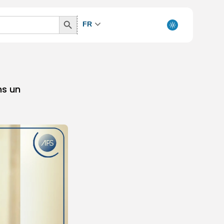
Search
FR
Button
ns un