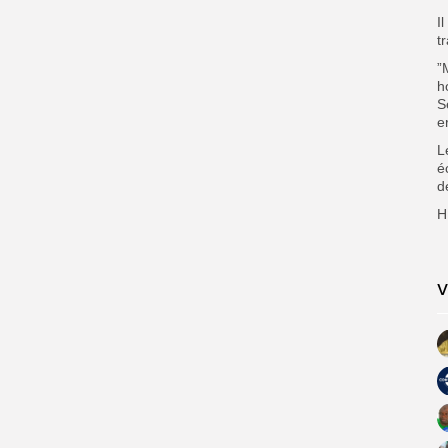
I
t
”
h
S
e
L
é
d
H
V