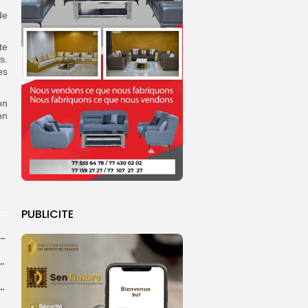
de
te
s.
es
on
on
PUBLICITE
dans les coulisses de la restauration de la presse...
 la CEDEAO adopte son plan d’actions stratégiques...
ba : La CSU au plus près des pèlerins