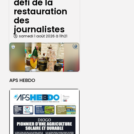
défi de la
restauration
des
journalistes
samedi 1 août 2026 à 11h21
APS HEBDO