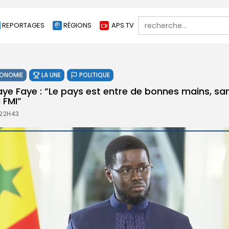
Search
REPORTAGES
RÉGIONS
APS TV
for:
ONOMIE
LA UNE
POLITIQUE
ye Faye : ”Le pays est entre de bonnes mains, sa
 FMI”
 22H43