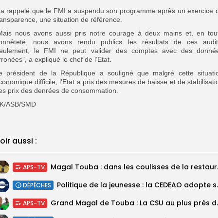
l a rappelé que le FMI a suspendu son programme après un exercice 
ransparence, une situation de référence.
Mais nous avons aussi pris notre courage à deux mains et, en tou
onnêteté, nous avons rendu publics les résultats de ces audit
eulement, le FMI ne peut valider des comptes avec des donné
rronées”, a expliqué le chef de l’Etat.
e président de la République a souligné que malgré cette situati
conomique difficile, l’Etat a pris des mesures de baisse et de stabilisati
es prix des denrées de consommation.
K/ASB/SMD
oir aussi :
Magal Touba : 
APS-TV
Politique de la jeunesse :
DÉPÊCHES
Grand Magal de Tou
APS-TV