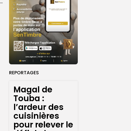
Magal 2026 : près de 20 000 pèlerins transportés vers Touba en...
REPORTAGES
Magal de
Touba :
l’ardeur des
cuisinières
pour relever le