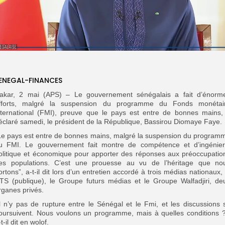
ENEGAL-FINANCES
akar, 2 mai (APS) – Le gouvernement sénégalais a fait d’énorm
fforts, malgré la suspension du programme du Fonds monétai
nternational (FMI), preuve que le pays est entre de bonnes mains,
éclaré samedi, le président de la République, Bassirou Diomaye Faye.
Le pays est entre de bonnes mains, malgré la suspension du program
u FMI. Le gouvernement fait montre de compétence et d’ingénier
olitique et économique pour apporter des réponses aux préoccupatio
es populations. C’est une prouesse au vu de l’héritage que no
ortons”, a-t-il dit lors d’un entretien accordé
à trois médias nationaux, 
TS (publique), le Groupe futurs médias et le Groupe Walfadjiri, de
rganes privés.
Il n’y pas de rupture entre le Sénégal et le Fmi, et les discussions 
oursuivent. Nous voulons un programme, mais à quelles conditions ?
t-il dit en wolof.