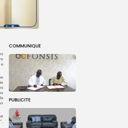
COMMUNIQUE
es
re
 a
me
ie
ns
us
la
PUBLICITE
ux
se
”,