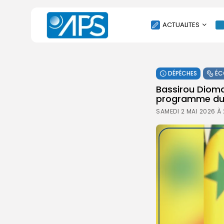
ACTUALITES
POLITIQUE
DÉPÊCHES
ÉC
SOCIÉTÉ
Bassirou Dioma
ÉCONOMIE
programme du
CULTURE
SAMEDI 2 MAI 2026 À
SPORT
ENVIRONNEMENT
INTERNATIONAL
AGENDA
SANTE