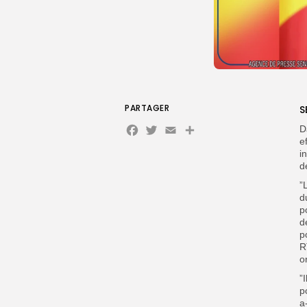
PARTAGER
S
Facebook
Twitter
Email
Partager
D
e
i
d
”
d
p
d
p
R
o
”
p
a-