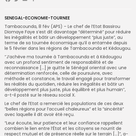
Facebook
Twitter
Email
Partager
SENEGAL-ECONOMIE-TOURNEE
Search
Search
for:
Button
Tambacounda, 8 fév (APS) – Le chef de l’Etat Bassirou
Diomaye Faye s’est dit davantage “déterminé” pour réduire
FR
les inégalités et bâtir un développement “plus juste”, au
terme de sa tournée économique qu’il a entamée depuis
le 5 février dans les régions de Tambacounda et Kédougou.
‘’J’achève ma tournée à Tambacounda et à Kédougou
avec un profond sentiment de responsabilité et de
reconnaissance […] je quitte le Sénégal oriental avec une
détermination renforcée, celle de poursuivre, avec
méthode et constance, le travail engagé pour transformer
les réalités du quotidien, réduire les inégalités et bâtir un
développement plus juste, plus équilibré et plus humain’’,
a-t-il posté sur le réseau social X.
Le chef de l’Etat a remercié les populations de ces deux
“belles régions pour l’accueil chaleureux” et la “sincérité”
avec laquelle il dit avoir été reçu.
“Leur écoute, leur patience et leur confiance rappellent
combien le lien entre l’État et les citoyens se nourrit de
respect mutuel et de présence réelle sur le terrain […]”, a-