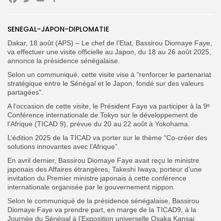
Facebook
Twitter
Email
Partager
Search
Search
SENEGAL-JAPON-DIPLOMATIE
for:
Button
Dakar, 18 août (APS) – Le chef de l’Etat, Bassirou Diomaye Faye,
FR
va effectuer une visite officielle au Japon, du 18 au 26 août 2025,
annonce la présidence sénégalaise.
Selon un communiqué, cette visite vise à “renforcer le partenariat
stratégique entre le Sénégal et le Japon, fondé sur des valeurs
partagées”.
A l’occasion de cette visite, le Président Faye va participer à la 9ᵉ
Conférence internationale de Tokyo sur le développement de
l’Afrique (TICAD 9), prévue du 20 au 22 août à Yokohama.
L’édition 2025 de la TICAD va porter sur le thème “Co-créer des
solutions innovantes avec l’Afrique”.
En avril dernier, Bassirou Diomaye Faye avait reçu le ministre
japonais des Affaires étrangères, Takeshi Iwaya, porteur d’une
invitation du Premier ministre japonais à cette conférence
internationale organisée par le gouvernement nippon.
Selon le communiqué de la présidence sénégalaise, Bassirou
Diomaye Faye va prendre part, en marge de la TICAD9, à la
Journée du Sénégal à l’Exposition universelle Osaka Kansai