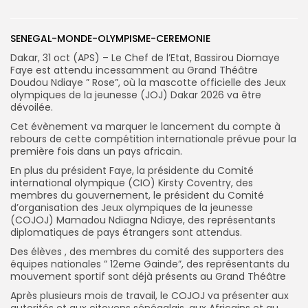
SENEGAL-MONDE-OLYMPISME-CEREMONIE
Search
Search
Dakar, 31 oct (APS) – Le Chef de l’Etat, Bassirou Diomaye
for:
Button
Faye est attendu incessamment au Grand Théâtre
Doudou Ndiaye ” Rose”, où la mascotte officielle des Jeux
olympiques de la jeunesse (JOJ) Dakar 2026 va être
dévoilée.
Cet évènement va marquer le lancement du compte à
rebours de cette compétition internationale prévue pour la
première fois dans un pays africain.
En plus du président Faye, la présidente du Comité
international olympique (CIO) Kirsty Coventry, des
membres du gouvernement, le président du Comité
d’organisation des Jeux olympiques de la jeunesse
(COJOJ) Mamadou Ndiagna Ndiaye, des représentants
diplomatiques de pays étrangers sont attendus.
Des élèves , des membres du comité des supporters des
équipes nationales ” 12eme Gainde”, des représentants du
mouvement sportif sont déjà présents au Grand Théâtre
Après plusieurs mois de travail, le COJOJ va présenter aux
autorités et aux citoyens sénégalais, aux Africains et au