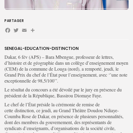
PARTAGER
Search
Search
Facebook
Twitter
Email
Partager
for:
Button
FR
SENEGAL-EDUCATION-DISTINCTION
Dakar, 6 fév (APS) – Bara Mbengue, professeur de lettres,
d’histoire et de géographie dans un collège d’enseignement moyen
(CEM) de la commune de Louga (nord), a remporté, jeudi, le
Grand Prix du chef de l’État pour l’enseignement, avec ‘’une note
exceptionnelle de 98,5/100’’.
Le résultat du concours a été dévoilé par le jury en présence du
président de la République, Bassirou Diomaye Faye.
Le chef de l’État préside la cérémonie de remise de
cette distinction, ce jeudi, au Grand Théâtre Doudou Ndiaye-
Coumba Rose de Dakar, en présence de plusieurs personnalités,
dont des membres du gouvernement, des représentants de
syndicats d’enseignants, d’organisations de la société civile,