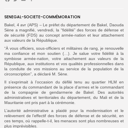
Facebook
Twitter
Email
Partager
SENEGAL-SOCIETE-COMMÉMORATION
Bakel, 4 avr (APS) – Le préfet du département de Bakel, Daouda
Sène a magnifié, vendredi, la “fidélité” des forces de défense et
de sécurité (FDS) au concept armée-nation et leur attachement
Search
Search
aux valeurs de la République.
for:
Button
“À vous officiers, sous-officiers et militaires de rang, je renouvelle
FR
ma confiance et mon soutien (…). Je salue votre fidélité à la
symbiose armée-nation, votre attachement aux valeurs de la
République, aux institutions et vos qualités professionnelles dans
la conduite de vos missions au service de la population de la
circonscription”, a déclaré M. Sène.
Il s’exprimait à l’occasion du défilé tenu au quartier HLM en
présence du commandant de la place d’armes et le commandant
de la compagnie de gendarmerie de Bakel. Des autorités
administratives et territoriales du département, du Mali et de la
Mauritanie ont pris part à la cérémonie.
L’autorité administrative a plaidé pour la modernisation et le
relèvement de l’effectif des forces de défense et de sécurité, en
ces temps, où rappelle-t-il, les menaces sont plus nombreuses et
plus imprévisibles.