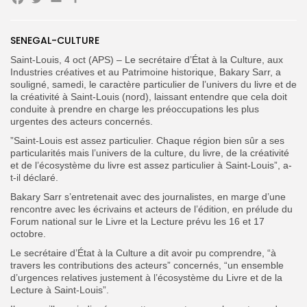
Facebook
Twitter
Email
Partager
Search
Search
SENEGAL-CULTURE
for:
Button
Saint-Louis, 4 oct (APS) – Le secrétaire d’État à la Culture, aux
Industries créatives et au Patrimoine historique, Bakary Sarr, a
FR
souligné, samedi, le caractère particulier de l’univers du livre et de
la créativité à Saint-Louis (nord), laissant entendre que cela doit
conduite à prendre en charge les préoccupations les plus
urgentes des acteurs concernés.
”Saint-Louis est assez particulier. Chaque région bien sûr a ses
particularités mais l’univers de la culture, du livre, de la créativité
et de l’écosystème du livre est assez particulier à Saint-Louis”, a-
t-il déclaré.
Bakary Sarr s’entretenait avec des journalistes, en marge d’une
rencontre avec les écrivains et acteurs de l’édition, en prélude
du
Forum national sur le Livre et la Lecture prévu les 16 et 17
octobre.
Le secrétaire d’État à la Culture a dit avoir pu comprendre, “à
travers les contributions des acteurs” concernés, “un ensemble
d’urgences relatives justement à l’écosystème du Livre et de la
Lecture à Saint-Louis”.