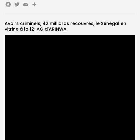
Facebook
Twitter
Email
Partager
Search
Search
for:
Button
Avoirs criminels, 42 milliards recouvrés, le Sénégal en
vitrine à la 12ᵉ AG d’ARINWA
FR