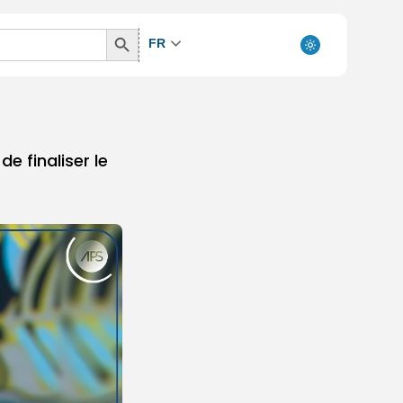
Search
FR
Button
e finaliser le