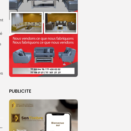
nt
ué
s
ès
PUBLICITE
 de Touba : démarrage de la cérémonie officielle