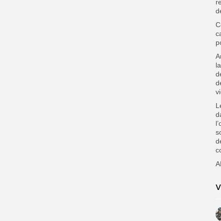
r
d
C
c
p
A
l
d
d
v
L
d
l
s
d
c
A
V