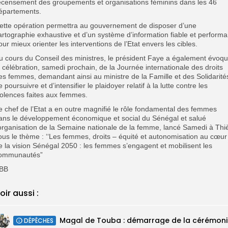
ecensement des groupements et organisations féminins dans les 46
épartements.
ette opération permettra au gouvernement de disposer d’une
artographie exhaustive et d’un système d’information fiable et performa
our mieux orienter les interventions de l’Etat envers les cibles.
u cours du Conseil des ministres, le président Faye a également évoq
a célébration, samedi prochain, de la Journée internationale des droits
es femmes, demandant ainsi au ministre de la Famille et des Solidarité
e poursuivre et d’intensifier le plaidoyer relatif à la lutte contre les
iolences faites aux femmes.
e chef de l’Etat a en outre magnifié le rôle fondamental des femmes
ans le développement économique et social du Sénégal et salué
’organisation de la Semaine nationale de la femme, lancé Samedi à Thi
ous le thème : ‘‘Les femmes, droits – équité et autonomisation au cœur
e la vision Sénégal 2050 : les femmes s’engagent et mobilisent les
ommunautés”
BB
oir aussi :
Magal
DÉPÊCHES