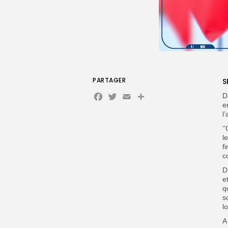
PARTAGER
S
Facebook
Twitter
Email
Partager
D
e
l
‘
l
f
c
D
e
q
s
l
A