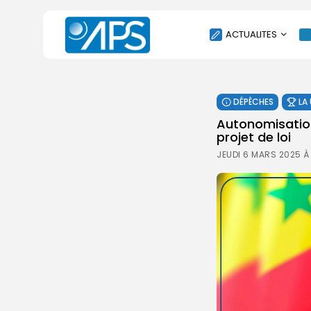
ACTUALITES
POLITIQUE
DÉPÊCHES
LA
SOCIÉTÉ
Autonomisation 
ÉCONOMIE
projet de loi
CULTURE
JEUDI 6 MARS 2025 À
SPORT
ENVIRONNEMENT
INTERNATIONAL
AGENDA
SANTE