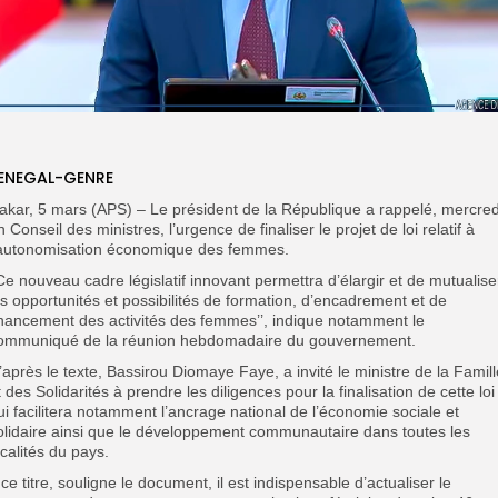
ENEGAL-GENRE
akar, 5 mars (APS) – Le président de la République a rappelé, mercred
n Conseil des ministres, l’urgence de finaliser le projet de loi relatif à
’autonomisation économique des femmes.
’Ce nouveau cadre législatif innovant permettra d’élargir et de mutualise
es opportunités et possibilités de formation, d’encadrement et de
inancement des activités des femmes’’, indique notamment le
ommuniqué de la réunion hebdomadaire du gouvernement.
’après le texte, Bassirou Diomaye Faye, a invité le ministre de la Famill
t des Solidarités à prendre les diligences pour la finalisation de cette loi
ui facilitera notamment l’ancrage national de l’économie sociale et
olidaire ainsi que le développement communautaire dans toutes les
ocalités du pays.
 ce titre, souligne le document, il est indispensable d’actualiser le