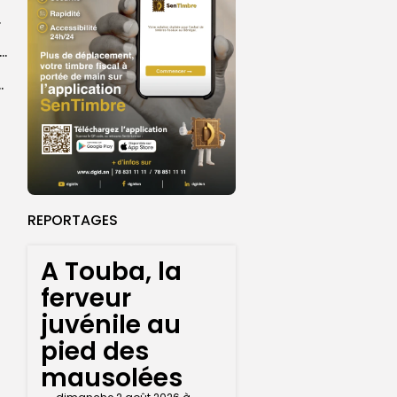
émoire
tion JOJ : les Lionnes de rugby à 7 bouclent un stage...
age rapprocher les Sénégalais de...
REPORTAGES
A Touba, la
ferveur
juvénile au
pied des
mausolées