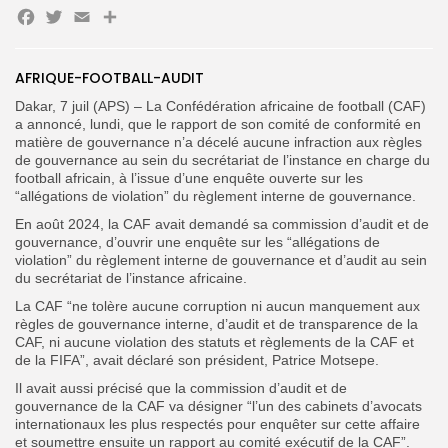
Facebook
Twitter
Email
Partager
Search
Search
for:
Button
AFRIQUE-FOOTBALL-AUDIT
Dakar, 7 juil (APS) – La Confédération africaine de football (CAF)
FR
a annoncé, lundi, que le rapport de son comité de conformité en
matière de gouvernance n’a décelé aucune infraction aux règles
de gouvernance au sein du secrétariat de l’instance en charge du
football africain, à l’issue d’une enquête ouverte sur les
“allégations de violation” du règlement interne de gouvernance.
En août 2024, la CAF avait demandé sa commission d’audit et de
gouvernance, d’ouvrir une enquête sur les “allégations de
violation” du règlement interne de gouvernance et d’audit au sein
du secrétariat de l’instance africaine.
La CAF “ne tolère aucune corruption ni aucun manquement aux
règles de gouvernance interne, d’audit et de transparence de la
CAF, ni aucune violation des statuts et règlements de la CAF et
de la FIFA”, avait déclaré son président, Patrice Motsepe.
Il avait aussi précisé que la commission d’audit et de
gouvernance de la CAF va désigner “l’un des cabinets d’avocats
internationaux les plus respectés pour enquêter sur cette affaire
et soumettre ensuite un rapport au comité exécutif de la CAF”.