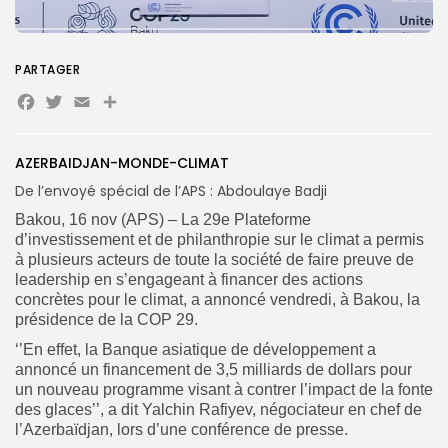
PARTAGER
Search
Search
Facebook
Twitter
Email
Partager
for:
Button
FR
AZERBAIDJAN-MONDE-CLIMAT
De l’envoyé spécial de l’APS : Abdoulaye Badji
Bakou, 16 nov (APS) – La 29e Plateforme
d’investissement et de philanthropie sur le climat a permis
à plusieurs acteurs de toute la société de faire preuve de
leadership en s’engageant à financer des actions
concrètes pour le climat, a annoncé vendredi, à Bakou, la
présidence de la COP 29.
‘’En effet, la Banque asiatique de développement a
annoncé un financement de 3,5 milliards de dollars pour
un nouveau programme visant à contrer l’impact de la fonte
des glaces’’, a dit Yalchin Rafiyev, négociateur en chef de
l’Azerbaïdjan, lors d’une conférence de presse.