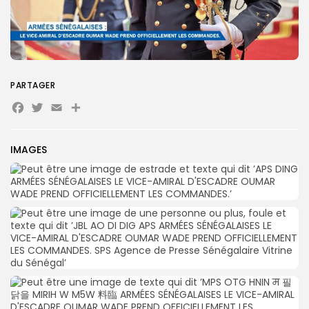
Search
Search
for:
Button
FR
PARTAGER
Facebook
Twitter
Email
Partager
IMAGES