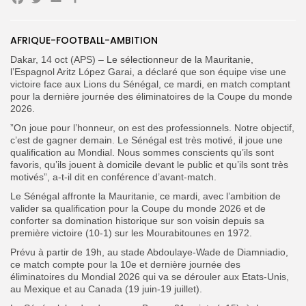
Facebook
Twitter
Email
Partager
Search
Search
AFRIQUE-FOOTBALL-AMBITION
for:
Button
Dakar, 14 oct (APS) – Le sélectionneur de la Mauritanie,
l’Espagnol Aritz López Garai, a déclaré que son équipe vise une
FR
victoire face aux Lions du Sénégal, ce mardi, en match comptant
pour la dernière journée des éliminatoires de la Coupe du monde
2026.
”On joue pour l’honneur, on est des professionnels. Notre objectif,
c’est de gagner demain. Le Sénégal est très motivé, il joue une
qualification au Mondial. Nous sommes conscients qu’ils sont
favoris, qu’ils jouent à domicile devant le public et qu’ils sont très
motivés”, a-t-il dit en conférence d’avant-match.
Le Sénégal affronte la Mauritanie, ce mardi, avec l’ambition de
valider sa qualification pour la Coupe du monde 2026 et de
conforter sa domination historique sur son voisin depuis sa
première victoire (10-1) sur les Mourabitounes en 1972.
Prévu à partir de 19h, au stade Abdoulaye-Wade de Diamniadio,
ce match compte pour la 10e et dernière journée des
éliminatoires du Mondial 2026 qui va se dérouler aux Etats-Unis,
au Mexique et au Canada (19 juin-19 juillet).