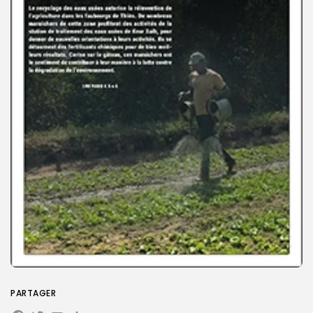
Search
Search
for:
Button
FR
PARTAGER