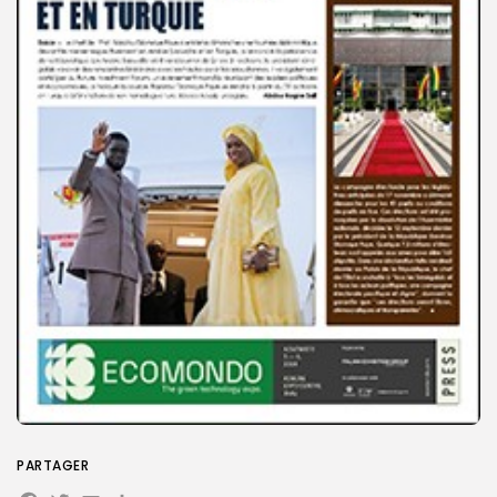
Search
Search
for:
Button
FR
PARTAGER