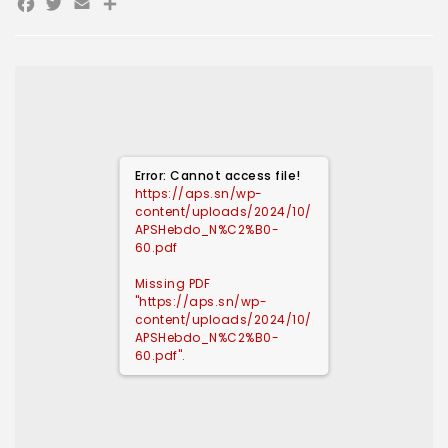
Facebook
Twitter
Email
Partager
Error: Cannot access file!
https://aps.sn/wp-
content/uploads/2024/10/
APSHebdo_N%C2%B0-
60.pdf
Missing PDF
"https://aps.sn/wp-
content/uploads/2024/10/
APSHebdo_N%C2%B0-
60.pdf".