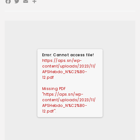
Facebook
Twitter
Email
Partager
Error: Cannot access file!
https://aps.sn/wp-
content/uploads/2023/11/
APSHebdo_N%C2%B0-
12.pdf
Missing PDF
"https://aps.sn/wp-
content/uploads/2023/11/
APSHebdo_N%C2%B0-
12.pdf".