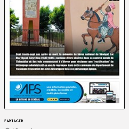
Search
Search
for:
Button
FR
PARTAGER