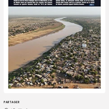
Search
Search
for:
Button
FR
PARTAGER