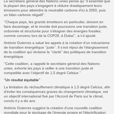
Le secrétaire général des Nations unies pense qu’‘’il essentiel que
la plupart des pays s’engagent à réduire drastiquement leurs
émissions pour atteindre la neutralité carbone d’ici à 2050, puis
un bilan carbone négatif’’.
‘’Chaque pays, les grands émetteurs en particulier, doivent en
faire davantage, et le monde doit poursuivre une transition juste,
ordonnée et structurée pour s’éloigner des énergies fossiles,
comme convenu lors de la COP28, à Dubaï’’, a-t-il ajouté.
António Guterres a salué les appels à la création d’un mécanisme
de transition énergétique ‘’juste’’. Il s’est réjoui de l’élargissement
de la coalition qui réclame la ‘’clarté’’ des politiques de transition
énergétique.
‘’Cette coalition, a rappelé le secrétaire général des Nations
unies, exhorte les pays à veiller à une transition juste et
compatible avec l’objectif de 1,5 degré Celsius.’’
‘’Un résultat équitable’’
La limitation du réchauffement climatique à 1,5 degré Celcius, afin
d’éviter les conséquences graves du changement climatique, est
un objectif international fixé par l’Accord de Paris sur le climat,
conclu il y a dix ans.
António Guterres suggère la création d’une nouvelle coalition
mondiale pour le stockage de l’énergie propre et l’électrification.