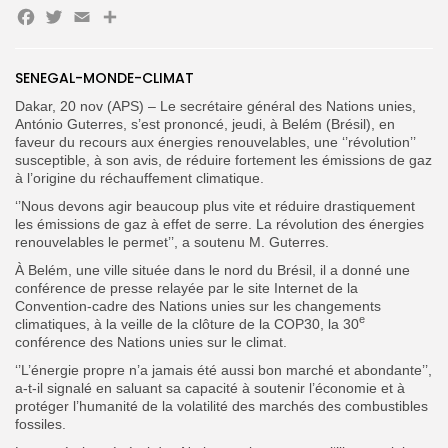
Facebook
Twitter
Email
Partager
Search
SENEGAL-MONDE-CLIMAT
Search
for:
Button
Dakar, 20 nov (APS) – Le secrétaire général des Nations unies,
António Guterres, s’est prononcé, jeudi, à Belém (Brésil), en
FR
faveur du recours aux énergies renouvelables, une ‘’révolution’’
susceptible, à son avis, de réduire fortement les émissions de gaz
à l’origine du réchauffement climatique.
‘’Nous devons agir beaucoup plus vite et réduire drastiquement
les émissions de gaz à effet de serre. La révolution des énergies
renouvelables le permet’’, a soutenu M. Guterres.
À Belém, une ville située dans le nord du Brésil, il a donné une
conférence de presse relayée par le site Internet de la
Convention-cadre des Nations unies sur les changements
e
climatiques, à la veille de la clôture de la COP30, la 30
conférence des Nations unies sur le climat.
‘’L’énergie propre n’a jamais été aussi bon marché et abondante’’,
a-t-il signalé en saluant sa capacité à soutenir l’économie et à
protéger l’humanité de la volatilité des marchés des combustibles
fossiles.