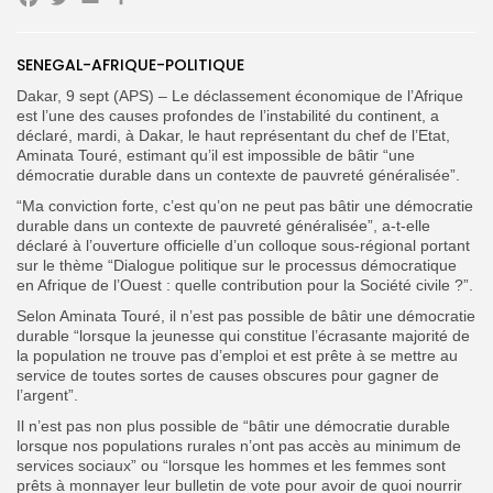
Facebook
Twitter
Email
Partager
SENEGAL-AFRIQUE-POLITIQUE
Dakar, 9 sept (APS) – Le déclassement économique de l’Afrique
Search
Search
for:
est l’une des causes profondes de l’instabilité du continent, a
Button
déclaré, mardi, à Dakar, le haut représentant du chef de l’Etat,
Aminata Touré, estimant qu’il est impossible de bâtir “une
FR
démocratie durable dans un contexte de pauvreté généralisée”.
“Ma conviction forte, c’est qu’on ne peut pas bâtir une démocratie
durable dans un contexte de pauvreté généralisée”, a-t-elle
déclaré à l’ouverture officielle d’un colloque sous-régional portant
sur le thème “Dialogue politique sur le processus démocratique
en Afrique de l’Ouest : quelle contribution pour la Société civile ?”.
Selon Aminata Touré, il n’est pas possible de bâtir une démocratie
durable “lorsque la jeunesse qui constitue l’écrasante majorité de
la population ne trouve pas d’emploi et est prête à se mettre au
service de toutes sortes de causes obscures pour gagner de
l’argent”.
Il n’est pas non plus possible de “bâtir une démocratie durable
lorsque nos populations rurales n’ont pas accès au minimum de
services sociaux” ou “lorsque les hommes et les femmes sont
prêts à monnayer leur bulletin de vote pour avoir de quoi nourrir