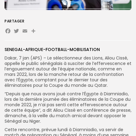
PARTAGER
Search
Search
for:
Button
Facebook
Twitter
Email
Partager
FR
SENEGAL-AFRIQUE-FOOTBALL-MOBILISATION
Dakar, 7 jan (APS) – Le sélectionneur des Lions, Aliou Cissé,
appelle le public sénégalais à susciter de l’effervescence et
l’engouement autour de l’équipe nationale, comme en
mars 2022, lors de la manche retour de la confrontation
avec l’Égypte, comptant pour le dernier tour des
éliminatoires pour la Coupe du monde au Qatar.
“Depuis que nous avons joué contre l’Égypte à Diamniadio,
lors de la dernière journée des éliminatoires de la Coupe du
monde 2022, je n’ai pas senti cette effervescence autour
de cette équipe”, a dit Aliou Cissé en conférence de presse,
dimanche, à la veille du match amical devant opposer le
Sénégal au Niger.
Cette rencontre, prévue lundi à Diamniadio, va servir de
match de préparation au Sénégal, à moins d’une semaine