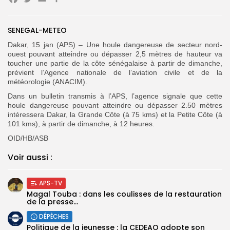
Facebook
Twitter
Email
Partager
Search
Search
for:
Button
SENEGAL-METEO
FR
Dakar, 15 jan (APS) – Une houle dangereuse de secteur nord-
ouest pouvant atteindre ou dépasser 2,5 mètres de hauteur va
toucher une partie de la côte sénégalaise à partir de dimanche,
prévient l’Agence nationale de l’aviation civile et de la
météorologie (ANACIM).
Dans un bulletin transmis à l’APS, l’agence signale que cette
houle dangereuse pouvant atteindre ou dépasser 2.50 mètres
intéressera Dakar, la Grande Côte (à 75 kms) et la Petite Côte (à
101 kms), à partir de dimanche, à 12 heures.
OID/HB/ASB
Voir aussi :
APS-TV
Magal Touba : dans les coulisses de la restauration
de la presse...
DÉPÊCHES
Politique de la jeunesse : la CEDEAO adopte son