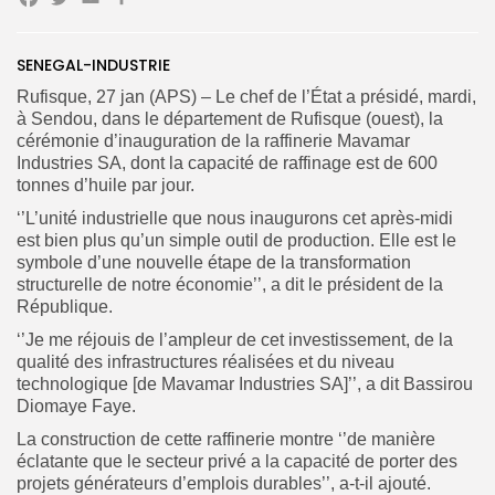
Facebook
Twitter
Email
Partager
SENEGAL-INDUSTRIE
Search
Search
Rufisque, 27 jan (APS) – Le chef de l’État a présidé, mardi,
for:
Button
à Sendou, dans le département de Rufisque (ouest), la
cérémonie d’inauguration de la raffinerie Mavamar
FR
Industries SA, dont la capacité de raffinage est de 600
tonnes d’huile par jour.
‘’L’unité industrielle que nous inaugurons cet après-midi
est bien plus qu’un simple outil de production. Elle est le
symbole d’une nouvelle étape de la transformation
structurelle de notre économie’’, a dit le président de la
République.
‘’Je me réjouis de l’ampleur de cet investissement, de la
qualité des infrastructures réalisées et du niveau
technologique [de Mavamar Industries SA]’’, a dit Bassirou
Diomaye Faye.
La construction de cette raffinerie montre ‘’de manière
éclatante que le secteur privé a la capacité de porter des
projets générateurs d’emplois durables’’, a-t-il ajouté.