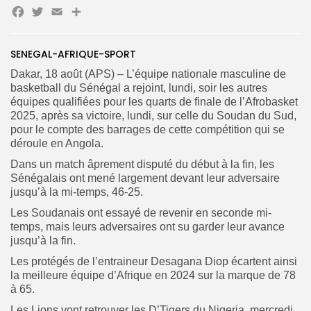
Facebook
Twitter
Email
Partager
Search
Search
for:
Button
SENEGAL-AFRIQUE-SPORT
FR
Dakar, 18 août (APS) – L’équipe nationale masculine de
basketball du Sénégal a rejoint, lundi, soir les autres
équipes qualifiées pour les quarts de finale de l’Afrobasket
2025, après sa victoire, lundi, sur celle du Soudan du Sud,
pour le compte des barrages de cette compétition qui se
déroule en Angola.
Dans un match âprement disputé du début à la fin, les
Sénégalais ont mené largement devant leur adversaire
jusqu’à la mi-temps, 46-25.
Les Soudanais ont essayé de revenir en seconde mi-
temps, mais leurs adversaires ont su garder leur avance
jusqu’à la fin.
Les protégés de l’entraineur Desagana Diop écartent ainsi
la meilleure équipe d’Afrique en 2024 sur la marque de 78
à 65.
Les Lions vont retrouver les D’Tigers du Nigeria, mercredi,