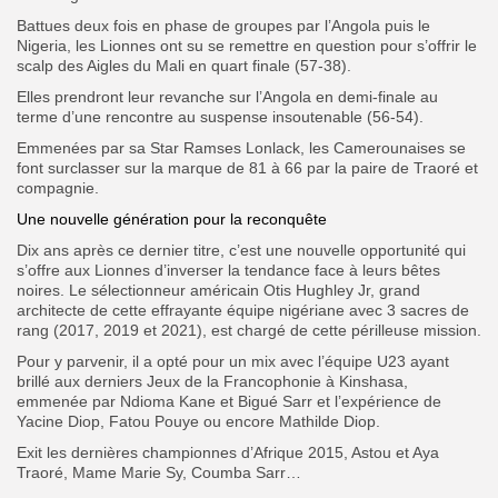
Battues deux fois en phase de groupes par l’Angola puis le
Nigeria, les Lionnes ont su se remettre en question pour s’offrir le
scalp des Aigles du Mali en quart finale (57-38).
Elles prendront leur revanche sur l’Angola en demi-finale au
terme d’une rencontre au suspense insoutenable (56-54).
Emmenées par sa Star Ramses Lonlack, les Camerounaises se
font surclasser sur la marque de 81 à 66 par la paire de Traoré et
compagnie.
Une nouvelle génération pour la reconquête
Dix ans après ce dernier titre, c’est une nouvelle opportunité qui
s’offre aux Lionnes d’inverser la tendance face à leurs bêtes
noires. Le sélectionneur américain Otis Hughley Jr, grand
architecte de cette effrayante équipe nigériane avec 3 sacres de
rang (2017, 2019 et 2021), est chargé de cette périlleuse mission.
Pour y parvenir, il a opté pour un mix avec l’équipe U23 ayant
brillé aux derniers Jeux de la Francophonie à Kinshasa,
emmenée par Ndioma Kane et Bigué Sarr et l’expérience de
Yacine Diop, Fatou Pouye ou encore Mathilde Diop.
Exit les dernières championnes d’Afrique 2015, Astou et Aya
Traoré, Mame Marie Sy, Coumba Sarr…