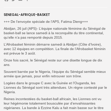
Facebook
Twitter
Email
Partager
SENEGAL-AFRIQUE-BASKET
+++ De l’envoyée spéciale de l’APS, Fatima Dieng+++
Search
Search
for:
Button
Abidjan, 26 juil (APS)- L’équipe nationale féminine du Sénégal de
basket-ball se lance samedi à la reconquête du titre continental,
FR
qu’elle n’a pas remporté depuis 2015.
L’Afrobasket féminin démarre samedi à Abidjan (Côte d’Ivoire),
avec 12 équipes en compétition. La finale de l’Afrobasket féminin
est prévue le 3 août.
Onze fois sacré, le Sénégal reste sur une disette longue de dix
ans.
Souvent barrée par le Nigeria, l’équipe du Sénégal semble mieux
armée que jamais, pour enfin retrouver son trône.
Logées dans le groupe C avec la Guinée et l’Ouganda, les
Lionnes du Sénégal sont très attendues.
Un règne contesté par le
Nigeria.
Reines incontestées du basket-ball africain, les Lionnes ont vu
leur hégémonie totalement bousculée par d’envahissantes
nigérianes. La bande à Ezzine Kalu a fait main basse sur le titre