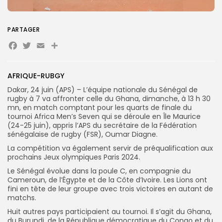
PARTAGER
Search
Search
for:
Button
Facebook
Twitter
Email
Partager
FR
AFRIQUE-RUBGY
Dakar, 24 juin (APS) – L’équipe nationale du Sénégal de
rugby à 7 va affronter celle du Ghana, dimanche, à 13 h 30
mn, en match comptant pour les quarts de finale du
tournoi Africa Men’s Seven qui se déroule en Île Maurice
(24-25 juin), appris l’APS du secrétaire de la Fédération
sénégalaise de rugby (FSR), Oumar Diagne.
La compétition va également servir de préqualification aux
prochains Jeux olympiques Paris 2024.
Le Sénégal évolue dans la poule C, en compagnie du
Cameroun, de l’Égypte et de la Côte d’Ivoire. Les Lions ont
fini en tête de leur groupe avec trois victoires en autant de
matchs.
Huit autres pays participaient au tournoi. Il s’agit du Ghana,
du Burundi, de la République démocratique du Congo et du