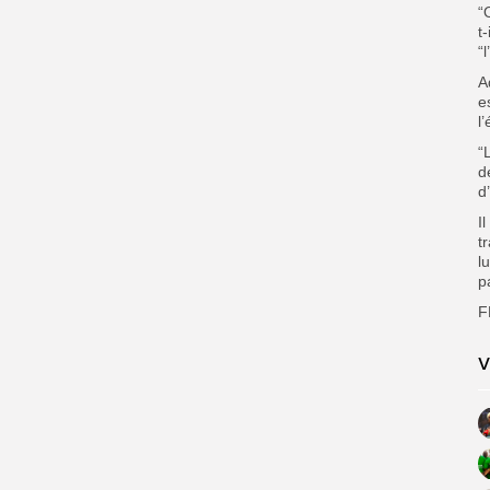
“
t
“
A
e
l
“
d
d
I
t
l
p
F
V