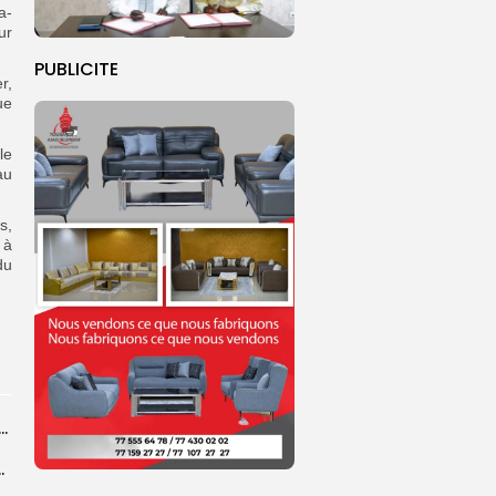
a-
ur
PUBLICITE
r,
ue
le
au
s,
 à
du
ral de l’OIF : à Dakar, la candidate Coumba Bâ, décline...
centres d’enrôlement à Touba