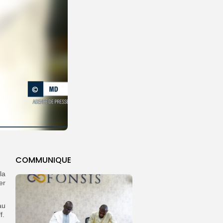
COMMUNIQUE
la
er
au
f.