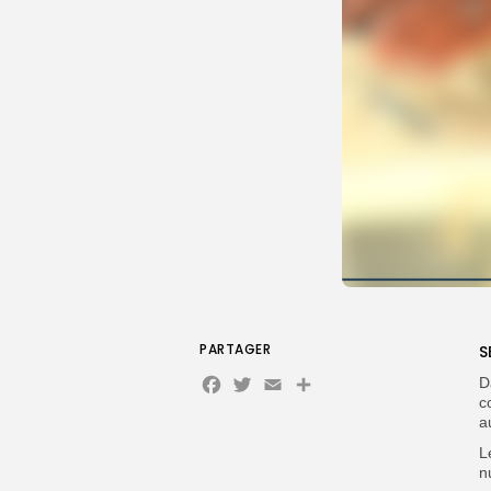
PARTAGER
S
Facebook
Twitter
Email
D
c
a
L
n