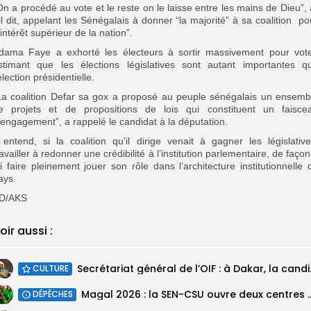
On a procédé au vote et le reste on le laisse entre les mains de Dieu”, 
-il dit, appelant les Sénégalais à donner “la majorité” à sa coalition po
l’intérêt supérieur de la nation”.
dama Faye a exhorté les électeurs à sortir massivement pour vote
stimant que les élections législatives sont autant importantes q
’élection présidentielle.
La coalition Defar sa gox a proposé au peuple sénégalais un ensemb
e projets et de propositions de lois qui constituent un faisce
’engagement”, a rappelé le candidat à la députation.
l entend, si la coalition qu’il dirige venait à gagner les législative
ravailler à redonner une crédibilité à l’institution parlementaire, de façon
ui faire pleinement jouer son rôle dans l’architecture institutionnelle 
ays.
D/AKS
oir aussi :
Secrétariat géné
CULTURE
Magal 2026 : la SEN-CSU ouvre deux 
DÉPÊCHES