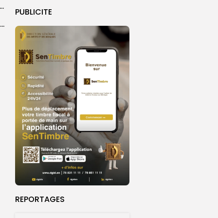
er le statut A de la CNDH : ”une priorité nationale”, selon...
PUBLICITE
Abdoulaye Faye, cocher le temps du Magal, rêve d’un lendemain meilleur
REPORTAGES