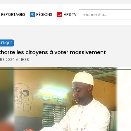
Search
REPORTAGES
RÉGIONS
APS TV
for:
LITIQUE
horte les citoyens à voter massivement
E 2024 À 11H38