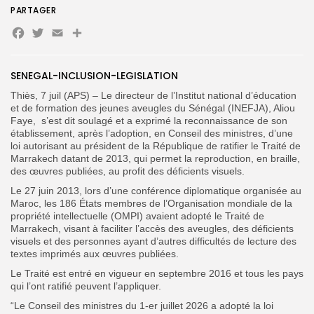
PARTAGER
Facebook
Twitter
Email
Partager
Search
Search
SENEGAL-INCLUSION-LEGISLATION
for:
Button
Thiès, 7 juil (APS) – Le directeur de l’Institut national d’éducation
et de formation des jeunes aveugles du Sénégal (INEFJA), Aliou
FR
Faye, s’est dit soulagé et a exprimé la reconnaissance de son
établissement, après l’adoption, en Conseil des ministres, d’une
loi autorisant au président de la République de ratifier le Traité de
Marrakech datant de 2013, qui permet la reproduction, en braille,
des œuvres publiées, au profit des déficients visuels.
Le 27 juin 2013, lors d’une conférence diplomatique organisée au
Maroc, les 186 États membres de l’Organisation mondiale de la
propriété intellectuelle (OMPI) avaient adopté le Traité de
Marrakech, visant à faciliter l’accès des aveugles, des déficients
visuels et des personnes ayant d’autres difficultés de lecture des
textes imprimés aux œuvres publiées.
Le Traité est entré en vigueur en septembre 2016 et tous les pays
qui l’ont ratifié peuvent l’appliquer.
“Le Conseil des ministres du 1-er juillet 2026 a adopté la loi