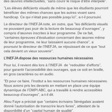
des œuvres intellectuelles, ”sans courir le risque d’être interpelé”.
”Les élèves déficients visuels de même que les étudiants pourront
bénéficier des mêmes chances que les autres vivant sans
handicap. Ce qui n’était pas possible jusqu’ici”, a-t-il poursuivi.
Le directeur de l’INEFJA note, en outre, que ”les déficients visuels
ne pouvaient pas jouir de la lecture de beaucoup d’ouvrages”, y
compris d’œuvres inscrites à leur programme. De ce fait,
“certaines épreuves d’évaluation concernant des œuvres même
de leur programme, ne leur laissaient aucune chance”, a
poursuivi le directeur de l’INEFJA, se réjouissant de ce que “tout
cela devient un vieux souvenir”.
L’INEFJA dispose des ressources humaines nécessaires
Pour lui, il revient dès lors à l’INEFJA de “redoubler d’efforts”,
pour garantir l’accessibilité des ouvrages, que ce soit en braille,
en gros caractères ou en audio.
”Et pour ce faire, l’Institut a les ressources humaines nécessaires.
Nous avions pris les devants en mettant en place une équipe
dynamique de l’OMPI ABC, qui a travaillé à rendre accessibles
beaucoup d’ouvrages”, a-t-il dit.
Aliou Faye a précisé que ”certains écrivains Sénégalais avaient
donné l’autorisation de transcrire leurs livres”, attestant de la
disponibilité d’un “capital humain de qualité”.