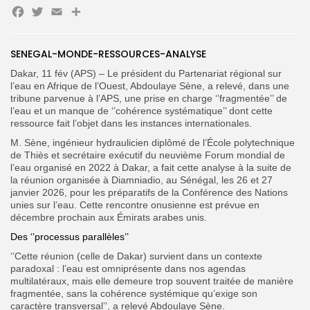
Facebook
Twitter
Email
Partager
SENEGAL-MONDE-RESSOURCES-ANALYSE
Search
Dakar, 11 fév (APS) – Le président du Partenariat régional sur
Search
for:
Button
l’eau en Afrique de l’Ouest, Abdoulaye Sène, a relevé, dans une
tribune parvenue à l’APS, une prise en charge ‘’fragmentée’’ de
l’eau et un manque de ‘’cohérence systématique’’ dont cette
FR
ressource fait l’objet dans les instances internationales.
M. Sène, ingénieur hydraulicien diplômé de l’École polytechnique
de Thiès et secrétaire exécutif du neuvième Forum mondial de
l’eau organisé en 2022 à Dakar, a fait cette analyse à la suite de
la réunion organisée à Diamniadio, au Sénégal, les 26 et 27
janvier 2026, pour les préparatifs de la Conférence des Nations
unies sur l’eau. Cette rencontre onusienne est prévue en
décembre prochain aux Émirats arabes unis.
Des ‘’processus parallèles’’
‘’Cette réunion (celle de Dakar) survient dans un contexte
paradoxal : l’eau est omniprésente dans nos agendas
multilatéraux, mais elle demeure trop souvent traitée de manière
fragmentée, sans la cohérence systémique qu’exige son
caractère transversal’’, a relevé Abdoulaye Sène.