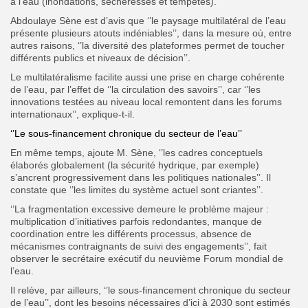
à l’eau (inondations, sécheresses et tempêtes).
Abdoulaye Sène est d’avis que ‘’le paysage multilatéral de l’eau
présente plusieurs atouts indéniables’’, dans la mesure où, entre
autres raisons, ‘’la diversité des plateformes permet de toucher
différents publics et niveaux de décision’’.
Le multilatéralisme facilite aussi une prise en charge cohérente
de l’eau, par l’effet de ‘’la circulation des savoirs’’, car ‘’les
innovations testées au niveau local remontent dans les forums
internationaux’’, explique-t-il.
‘’Le sous-financement chronique du secteur de l’eau’’
En même temps, ajoute M. Sène, ‘’les cadres conceptuels
élaborés globalement (la sécurité hydrique, par exemple)
s’ancrent progressivement dans les politiques nationales’’. Il
constate que ‘’les limites du système actuel sont criantes’’.
‘’La fragmentation excessive demeure le problème majeur :
multiplication d’initiatives parfois redondantes, manque de
coordination entre les différents processus, absence de
mécanismes contraignants de suivi des engagements’’, fait
observer le secrétaire exécutif du neuvième Forum mondial de
l’eau.
Il relève, par ailleurs, ‘’le sous-financement chronique du secteur
de l’eau’’, dont les besoins nécessaires d’ici à 2030 sont estimés