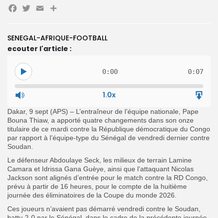
Facebook
Twitter
Email
Partager
Search
Search
for:
Button
SENEGAL-AFRIQUE-FOOTBALL
ecouter l'article :
FR
0:00
0:07
1.0x
Dakar, 9 sept (APS) – L’entraîneur de l’équipe nationale, Pape
Bouna Thiaw, a apporté quatre changements dans son onze
titulaire de ce mardi contre la République démocratique du Congo
par rapport à l’équipe-type du Sénégal de vendredi dernier contre
Soudan.
Le défenseur Abdoulaye Seck, les milieux de terrain Lamine
Camara et Idrissa Gana Guèye, ainsi que l’attaquant Nicolas
Jackson sont alignés d’entrée pour le match contre la RD Congo,
prévu à partir de 16 heures, pour le compte de la huitième
journée des éliminatoires de la Coupe du monde 2026.
Ces joueurs n’avaient pas démarré vendredi contre le Soudan,
battu 2-0 par le Sénégal, dans le cadre de la précédente journée.