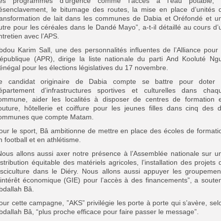
es programmes d’urgence comme l’accès à l’eau potable, 
ésenclavement, le bitumage des routes, la mise en place d’unités 
ransformation de lait dans les communes de Dabia et Oréfondé et u
utre pour les céréales dans le Dandé Mayo”, a-t-il détaillé au cours d’
ntretien avec l’APS.
bdou Karim Sall, une des personnalités influentes de l’Alliance pour 
épublique (APR), dirige la liste nationale du parti And Kooluté Ngu
énégal pour les élections législatives du 17 novembre.
e candidat originaire de Dabia compte se battre pour doter 
épartement d’infrastructures sportives et culturelles dans chaq
ommune, aider les localités à disposer de centres de formation 
outure, hôtellerie et coiffure pour les jeunes filles dans cinq des d
ommunes que compte Matam.
our le sport, Bâ ambitionne de mettre en place des écoles de formati
n football et en athlétisme.
Nous allons aussi axer notre présence à l’Assemblée nationale sur u
istribution équitable des matériels agricoles, l’installation des projets 
isciculture dans le Diéry. Nous allons aussi appuyer les groupemen
’intérêt économique (GIE) pour l’accès à des financements”, a soute
bdallah Bâ.
our cette campagne, ”AKS” privilégie les porte à porte qui s’avère, sel
bdallah Bâ, “plus proche efficace pour faire passer le message”.