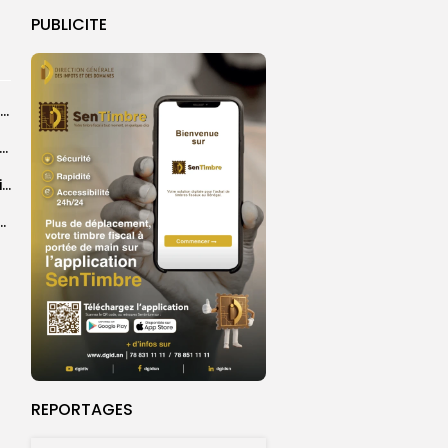
PUBLICITE
Abdoulaye Faye, cocher le temps du Magal, rêve d’un lendemain meilleur
26 : Dakar Dem Dikk mobilise 939 rotations et transporte près...
Grand Magal : 289 arrestations lors d’opérations préventives de sécurisation
 seize Lioncelles retenues pour l’étape finale de...
REPORTAGES