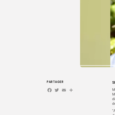
PARTAGER
S
Facebook
Twitter
Email
Partager
M
M
d
d
”