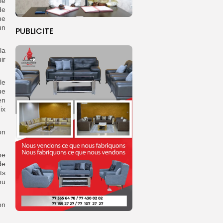
le
de
ne
un
PUBLICITE
la
ir
le
ue
en
ix
on
ne
de
ts
nu
on