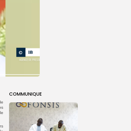
COMMUNIQUE
de
es
le
rs