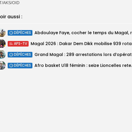
T/AKS/OID
oir aussi :
DÉPÊCHES
Magal 20
APS-TV
DÉPÊCHES
‎Afro basket U18 féminin :
DÉPÊCHES