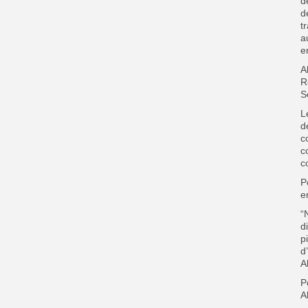
d
d
t
a
e
A
R
S
L
d
c
c
c
P
e
“
d
p
d
A
P
A