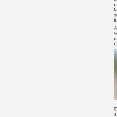
d
l
s
il
À
v
d
é
E
a