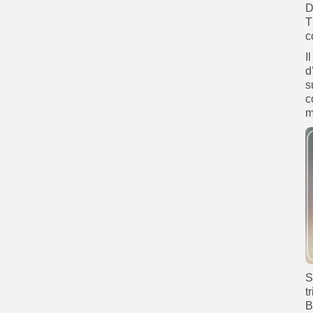
D
T
c
I
d
s
c
m
S
t
B