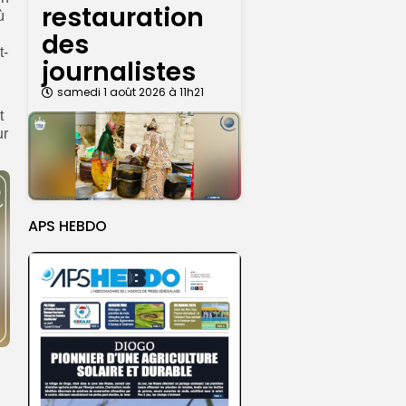
restauration
ù
des
t-
journalistes
samedi 1 août 2026 à 11h21
t
ur
APS HEBDO