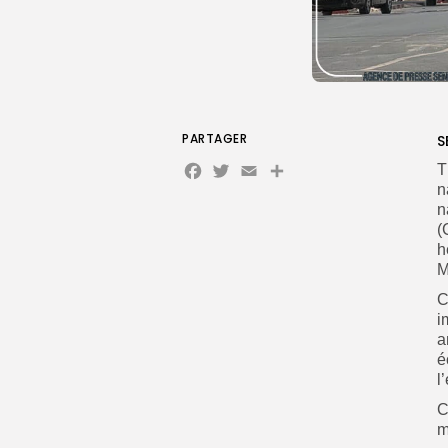
PARTAGER
S
Facebook
Twitter
Email
T
n
n
(
h
M
C
i
a
é
l
C
m