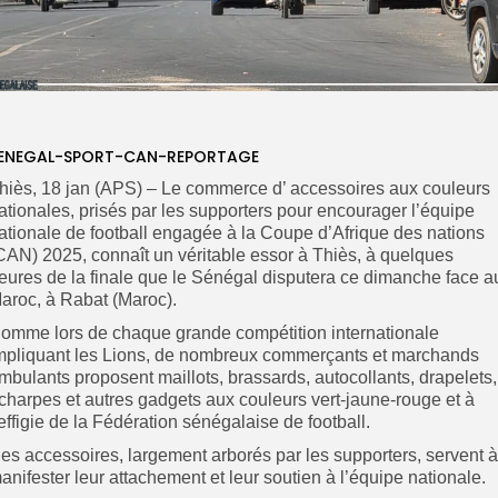
ENEGAL-SPORT-CAN-REPORTAGE
hiès, 18 jan (APS) – Le commerce d’ accessoires aux couleurs
ationales, prisés par les supporters pour encourager l’équipe
ationale de football engagée à la Coupe d’Afrique des nations
CAN) 2025, connaît un véritable essor à Thiès, à quelques
eures de la finale que le Sénégal disputera ce dimanche face 
aroc, à Rabat (Maroc).
omme lors de chaque grande compétition internationale
mpliquant les Lions, de nombreux commerçants et marchands
mbulants proposent maillots, brassards, autocollants, drapelets,
charpes et autres gadgets aux couleurs vert-jaune-rouge et à
’effigie de la Fédération sénégalaise de football.
es accessoires, largement arborés par les supporters, servent à
anifester leur attachement et leur soutien à l’équipe nationale.