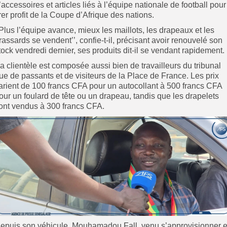
’accessoires et articles liés à l’équipe nationale de football pour
irer profit de la Coupe d’Afrique des nations.
’Plus l’équipe avance, mieux les maillots, les drapeaux et les
rassards se vendent’’, confie-t-il, précisant avoir renouvelé son
tock vendredi dernier, ses produits dit-il se vendant rapidement.
a clientèle est composée aussi bien de travailleurs du tribunal
ue de passants et de visiteurs de la Place de France. Les prix
arient de 100 francs CFA pour un autocollant à 500 francs CFA
our un foulard de tête ou un drapeau, tandis que les drapelets
ont vendus à 300 francs CFA.
epuis son véhicule, Mouhamadou Fall, venu s’approvisionner 