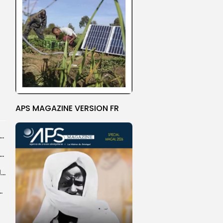
APS MAGAZINE VERSION FR
agal de Touba : une centaine de gendarmes mobilisés sur les...
de Touba : l’appel à la prudence de la Police sur...
Magal de Touba : plus de 4.800 policiers déployés pour sécuriser les...
sa collaboration avec la gendarmerie, sur...