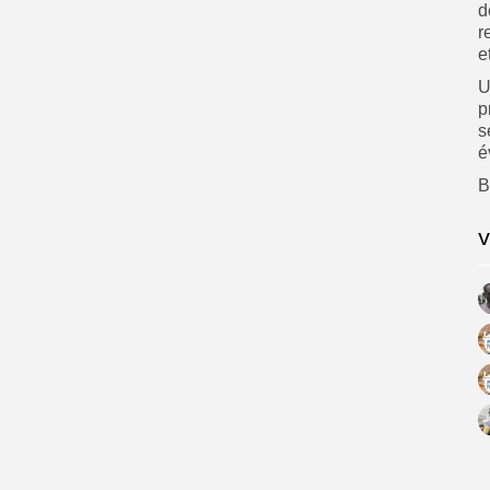
d
r
e
U
p
s
é
B
V