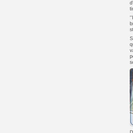
d
t
’
b
s
S
q
v
p
s
D