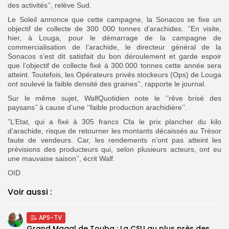
des activités’’, relève Sud.
Le Soleil annonce que cette campagne, la Sonacos se fixe un
objectif de collecte de 300 000 tonnes d’arachides. ‘’En visite,
hier, à Louga, pour le démarrage de la campagne de
commercialisation de l’arachide, le directeur général de la
Sonacos s’est dit satisfait du bon déroulement et garde espoir
que l’objectif de collecte fixé à 300.000 tonnes cette année sera
atteint. Toutefois, les Opérateurs privés stockeurs (Ops) de Louga
ont soulevé la faible densité des graines’’, rapporte le journal.
Sur le même sujet, WalfQuotidien note le ‘’rêve brisé des
paysans’’ à cause d’une ‘’faible production arachidière’’.
”L’Etat, qui a fixé à 305 francs Cfa le prix plancher du kilo
d’arachide, risque de retourner les montants décaissés au Trésor
faute de vendeurs. Car, les rendements n’ont pas atteint les
prévisions des producteurs qui, selon plusieurs acteurs, ont eu
une mauvaise saison’’, écrit Walf.
OID
Voir aussi :
APS-TV
Grand Magal de Touba : La CSU au plus près des