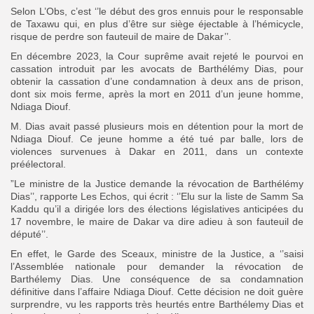
Selon L’Obs, c’est ‘’le début des gros ennuis pour le responsable
de Taxawu qui, en plus d’être sur siège éjectable à l’hémicycle,
risque de perdre son fauteuil de maire de Dakar’’.
En décembre 2023, la Cour suprême avait rejeté le pourvoi en
cassation introduit par les avocats de Barthélémy Dias, pour
obtenir la cassation d’une condamnation à deux ans de prison,
dont six mois ferme, après la mort en 2011 d’un jeune homme,
Ndiaga Diouf.
M. Dias avait passé plusieurs mois en détention pour la mort de
Ndiaga Diouf. Ce jeune homme a été tué par balle, lors de
violences survenues à Dakar en 2011, dans un contexte
préélectoral.
”Le ministre de la Justice demande la révocation de Barthélémy
Dias’’, rapporte Les Echos, qui écrit : ‘’Elu sur la liste de Samm Sa
Kaddu qu’il a dirigée lors des élections législatives anticipées du
17 novembre, le maire de Dakar va dire adieu à son fauteuil de
député’’.
En effet, le Garde des Sceaux, ministre de la Justice, a ‘’saisi
l’Assemblée nationale pour demander la révocation de
Barthélemy Dias. Une conséquence de sa condamnation
définitive dans l’affaire Ndiaga Diouf. Cette décision ne doit guère
surprendre, vu les rapports très heurtés entre Barthélemy Dias et