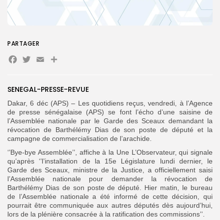
PARTAGER
Search
Search
for:
Facebook
Twitter
Email
Partager
Button
FR
SENEGAL-PRESSE-REVUE
Dakar, 6 déc (APS) – Les quotidiens reçus, vendredi, à l’Agence
de presse sénégalaise (APS) se font l’écho d’une saisine de
l’Assemblée nationale par le Garde des Sceaux demandant la
révocation de Barthélémy Dias de son poste de député et la
campagne de commercialisation de l’arachide.
‘’Bye-bye Assemblée’’, affiche à la Une L’Observateur, qui signale
qu’après ‘’l’installation de la 15e Législature lundi dernier, le
Garde des Sceaux, ministre de la Justice, a officiellement saisi
l’Assemblée nationale pour demander la révocation de
Barthélémy Dias de son poste de député. Hier matin, le bureau
de l’Assemblée nationale a été informé de cette décision, qui
pourrait être communiquée aux autres députés dès aujourd’hui,
lors de la plénière consacrée à la ratification des commissions’’.