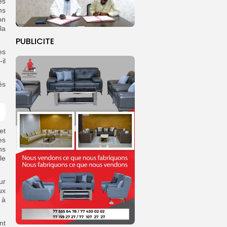
es
ns
on
la
PUBLICITE
es
il
és
et
es
ns
le
ur
ux
 à
nt