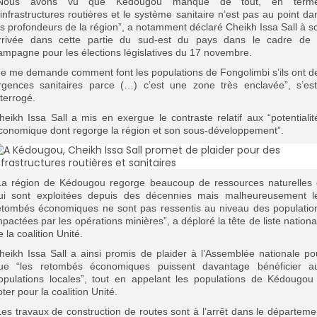
’Nous avons vu que Kédougou manque de tout, en term
’infrastructures routières et le système sanitaire n’est pas au point da
es profondeurs de la région”, a notamment déclaré Cheikh Issa Sall à s
rrivée dans cette partie du sud-est du pays dans le cadre de 
ampagne pour les élections législatives du 17 novembre.
Je me demande comment font les populations de Fongolimbi s’ils ont d
rgences sanitaires parce (…) c’est une zone très enclavée”, s’est-
nterrogé.
heikh Issa Sall a mis en exergue le contraste relatif aux “potentialit
conomique dont regorge la région et son sous-développement”.
La région de Kédougou regorge beaucoup de ressources naturelles 
ui sont exploitées depuis des décennies mais malheureusement l
etombés économiques ne sont pas ressentis au niveau des populatio
mpactées par les opérations minières”, a déploré la tête de liste nationa
e la coalition Unité.
heikh Issa Sall a ainsi promis de plaider à l’Assemblée nationale po
ue “les retombés économiques puissent davantage bénéficier a
opulations locales”, tout en appelant les populations de Kédougou
oter pour la coalition Unité.
Les travaux de construction de routes sont à l’arrêt dans le départeme