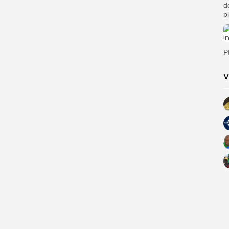
d
p
P
V