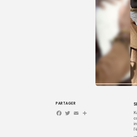
PARTAGER
S
Facebook
Twitter
Email
Partager
K
c
i
l’