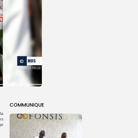
COMMUNIQUE
la
es
ge