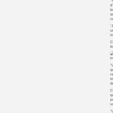
‘
d
l
a
c
“
u
i
C
é
“
q
r
i
d
C
q
p
v
“