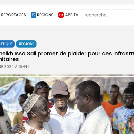
Search
REPORTAGES
RÉGIONS
APS TV
for:
LITIQUE
REGIONS
eikh Issa Sall promet de plaider pour des infrast
nitaires
E 2024 À 15H41