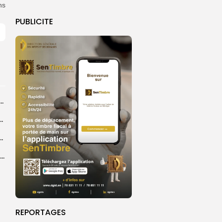
ns
PUBLICITE
dans les coulisses de la restauration de la presse...
 la CEDEAO adopte son plan d’actions stratégiques...
ba : La CSU au plus près des pèlerins
Magal 2026 : près de 20 000 pèlerins transportés vers Touba en...
REPORTAGES