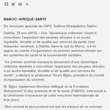
Facebook
Twitter
Email
Partager
MAROC-AFRIQUE-SANTE
Search
Search
for:
Button
De l’envoyée spéciale de l’APS, Sokhna Khadydiatou Sakho
Dakhla, 28 nov (APS) – Une ‘’dynamique collective’’ visant à
FR
concrétiser l’aspiration des peuples africains à un accès
équitable, durable et de qualité aux services de santé s’est
instaurée, vendredi, à Dakhla, dans le sud du Maroc, a-t-on
appris du comité d’organisation du premier sommet africain sur
les systèmes de santé et la souveraineté sanitaire.
‘’Ce premier sommet marque le lancement d’une dynamique
collective destinée à concrétiser l’aspiration des peuples africains
à un accès équitable, durable et de qualité aux services de
santé’’, a déclaré le professeur Youns Bjijou, président du comité
d’organisation du sommet.
M. Bjijou, également directeur délégué de la Fondation
Mohammed VI des sciences et de la santé (FM6SS), intervenait à
la cérémonie d’ouverture de cette rencontre internationale de
trois jours.
‘’Mon souhait le plus profond est que les travaux de ce sommet