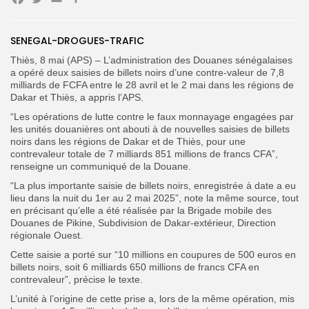
Facebook
Twitter
Email
Partager
Search
Search
SENEGAL-DROGUES-TRAFIC
for:
Button
Thiès, 8 mai (APS) – L’administration des Douanes sénégalaises
a opéré deux saisies de billets noirs d’une contre-valeur de 7,8
FR
milliards de FCFA entre le 28 avril et le 2 mai dans les régions de
Dakar et Thiès, a appris l’APS.
“Les opérations de lutte contre le faux monnayage engagées par
les unités douanières ont abouti à de nouvelles saisies de billets
noirs dans les régions de Dakar et de Thiès, pour une
contrevaleur totale de 7 milliards 851 millions de francs CFA”,
renseigne un communiqué de la Douane.
“La plus importante saisie de billets noirs, enregistrée à date a eu
lieu dans la nuit du 1er au 2 mai 2025”, note la même source, tout
en précisant qu’elle a été réalisée par la Brigade mobile des
Douanes de Pikine, Subdivision de Dakar-extérieur, Direction
régionale Ouest.
Cette saisie a porté sur “10 millions en coupures de 500 euros en
billets noirs, soit 6 milliards 650 millions de francs CFA en
contrevaleur”, précise le texte.
L’unité à l’origine de cette prise a, lors de la même opération, mis