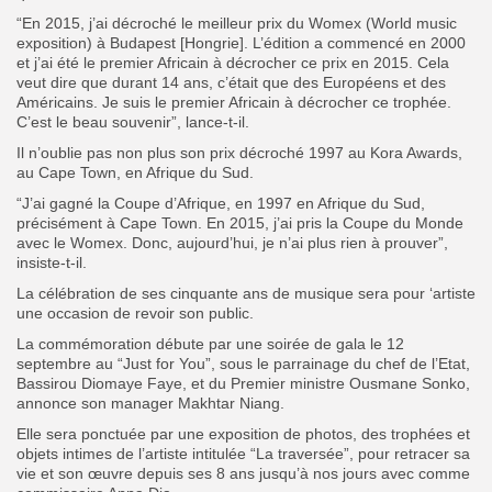
“En 2015, j’ai décroché le meilleur prix du Womex (World music
exposition) à Budapest [Hongrie]. L’édition a commencé en 2000
et j’ai été le premier Africain à décrocher ce prix en 2015. Cela
veut dire que durant 14 ans, c’était que des Européens et des
Américains. Je suis le premier Africain à décrocher ce trophée.
C’est le beau souvenir”, lance-t-il.
Il n’oublie pas non plus son prix décroché 1997 au Kora Awards,
au Cape Town, en Afrique du Sud.
“J’ai gagné la Coupe d’Afrique, en 1997 en Afrique du Sud,
précisément à Cape Town. En 2015, j’ai pris la Coupe du Monde
avec le Womex. Donc, aujourd’hui, je n’ai plus rien à prouver”,
insiste-t-il.
La célébration de ses cinquante ans de musique sera pour ‘artiste
une occasion de revoir son public.
La commémoration débute par une soirée de gala le 12
septembre au “Just for You”, sous le parrainage du chef de l’Etat,
Bassirou Diomaye Faye, et du Premier ministre Ousmane Sonko,
annonce son manager Makhtar Niang.
Elle sera ponctuée par une exposition de photos, des trophées et
objets intimes de l’artiste intitulée “La traversée”, pour retracer sa
vie et son œuvre depuis ses 8 ans jusqu’à nos jours avec comme