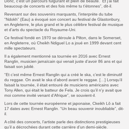
Donc, c’est un parcours fulgurant et plein de beauté. Et j’ai fait
beaucoup de concerts et des fois même tu t’étonnes”, dit-il.
Revenant sur des souvenirs marquants, l’interprète du tube
“Ndokh” (Eau) a évoqué son concert au festival de Glastonbury,
en Angleterre, le plus grand et le plus célèbre festival de musique
et d’arts du spectacle du Royaume-Uni.
Ce festival fondé en 1970 se déroule à Pilton, dans le Somerset,
en Angleterre, où Cheikh Ndiguel Lo a joué en 1999 devant cent
mille spectateurs.
Il a également mentionné sa tournée en 2016 avec Ernest
Ranglin, musicien jamaïcain qui venait juste d’avoir 86 ans et qui
faisait son jubilé.
“Et c’est même Ernest Ranglin qui a créé le ska, c’est le diminutif
du reggae. On avait le ska d’abord avant le reggae. […] Lorsqu’il
faisait la tournée, il était entouré de musiciens américains avec
Tony Allen, qui était le batteur de Fela. Je crois qu’il n’y avait que
moi comme invité venant d’Afrique”, se souvient-il.
Lors de cette tournée européenne et japonaise, Ckeikh Lô a fait
17 dates avec Ernest Ranglin. “Un beau souvenir inoubliable”, dit-
il.
A côté des concerts, l’artiste parle des distinctions prestigieuses
qu’il a décrochées durant cette carrière d’un demi-siècle.