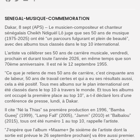
Facebook
Twitter
Email
SENEGAL-MUSIQUE-COMMEMORATION
Dakar, 8 sept (APS) – Le musicien-compositeur et chanteur
sénégalais Cheikh Ndiguël Lô juge que ses 50 ans de musique
Search
Search
for:
(1975-2025) ont été “un parcours fulgurant et plein de beauté”,
Button
avec des albums tous classés dans le top 10 international.
FR
L’artiste va célébrer ses 50 ans de carrière musicale, vendredi,
prochain et durant toute l’année 2026, en même temps que son
70ème anniversaire. Il est né le 12 septembre 1955.
“Ce que je retiens de mes 50 ans de carrière, c’est cinquante ans
de labeur, 50 ans de travail certes et qui a eu ses résultats aussi,
cela a été positif. Tous mes albums sur le plan international ont
été classés dans le top 10 à travers le monde. Et tous les albums
ont occupé la première place au top 10”, a-t-il déclaré lors d’une
conférence de presse, lundi, à Dakar.
Il cite “Né la Thias” sa première production en 1996, “Bamba
Gueej” (1999), “Lamp Fall” (2005), “Jamm” (2010) et “Balbalou”
(2015), tous ont été numéro 1 au top 10, rappelle l’artiste.
“J’espère que l’album +Maame+ [le sixième de l’artiste dont la
sortie est prévue le 26 septembre prochain] va être aussi premier.