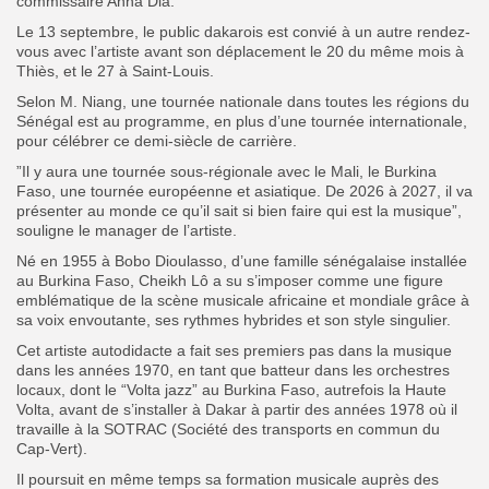
commissaire Anna Dia.
Le 13 septembre, le public dakarois est convié à un autre rendez-
vous avec l’artiste avant son déplacement le 20 du même mois à
Thiès, et le 27 à Saint-Louis.
Selon M. Niang, une tournée nationale dans toutes les régions du
Sénégal est au programme, en plus d’une tournée internationale,
pour célébrer ce demi-siècle de carrière.
”Il y aura une tournée sous-régionale avec le Mali, le Burkina
Faso, une tournée européenne et asiatique. De 2026 à 2027, il va
présenter au monde ce qu’il sait si bien faire qui est la musique”,
souligne le manager de l’artiste.
Né en 1955 à Bobo Dioulasso, d’une famille sénégalaise installée
au Burkina Faso, Cheikh Lô a su s’imposer comme une figure
emblématique de la scène musicale africaine et mondiale grâce à
sa voix envoutante, ses rythmes hybrides et son style singulier.
Cet artiste autodidacte a fait ses premiers pas dans la musique
dans les années 1970, en tant que batteur dans les orchestres
locaux, dont le “Volta jazz” au Burkina Faso, autrefois la Haute
Volta, avant de s’installer à Dakar à partir des années 1978 où il
travaille à la SOTRAC (Société des transports en commun du
Cap-Vert).
Il poursuit en même temps sa formation musicale auprès des