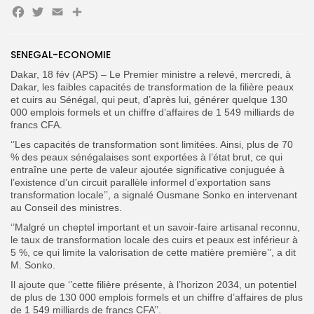
Facebook
Twitter
Email
Partager
SENEGAL-ECONOMIE
Search
Search
for:
Button
Dakar, 18 fév (APS) – Le Premier ministre a relevé, mercredi, à
Dakar, les faibles capacités de transformation de la filière peaux
FR
et cuirs au Sénégal, qui peut, d’après lui, générer quelque 130
000 emplois formels et un chiffre d’affaires de 1 549 milliards de
francs CFA.
‘’Les capacités de transformation sont limitées. Ainsi, plus de 70
% des peaux sénégalaises sont exportées à l’état brut, ce qui
entraîne une perte de valeur ajoutée significative conjuguée à
l’existence d’un circuit parallèle informel d’exportation sans
transformation locale’’, a signalé Ousmane Sonko en intervenant
au Conseil des ministres.
‘’Malgré un cheptel important et un savoir-faire artisanal reconnu,
le taux de transformation locale des cuirs et peaux est inférieur à
5 %, ce qui limite la valorisation de cette matière première’’, a dit
M. Sonko.
Il ajoute que ‘’cette filière présente, à l’horizon 2034, un potentiel
de plus de 130 000 emplois formels et un chiffre d’affaires de plus
de 1 549 milliards de francs CFA’’.