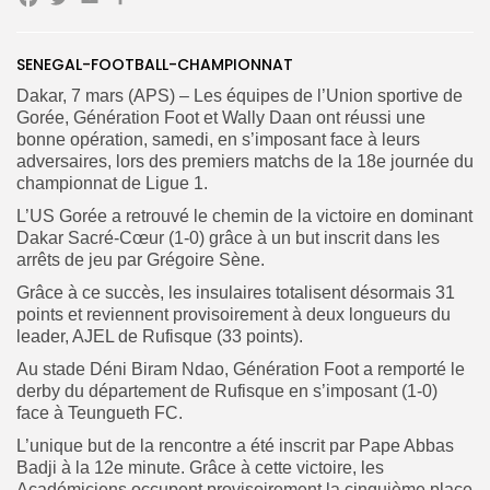
Facebook
Twitter
Email
Partager
SENEGAL-FOOTBALL-CHAMPIONNAT
Search
Search
for:
Button
Dakar, 7 mars (APS) – Les équipes de l’Union sportive de
Gorée, Génération Foot et Wally Daan ont réussi une
FR
bonne opération, samedi, en s’imposant face à leurs
adversaires, lors des premiers matchs de la 18e journée du
championnat de Ligue 1.
L’US Gorée a retrouvé le chemin de la victoire en dominant
Dakar Sacré-Cœur (1-0) grâce à un but inscrit dans les
arrêts de jeu par Grégoire Sène.
Grâce à ce succès, les insulaires totalisent désormais 31
points et reviennent provisoirement à deux longueurs du
leader, AJEL de Rufisque (33 points).
Au stade Déni Biram Ndao, Génération Foot a remporté le
derby du département de Rufisque en s’imposant (1-0)
face à Teungueth FC.
‎L’unique but de la rencontre a été inscrit par Pape Abbas
Badji à la 12e minute. Grâce à cette victoire, les
Académiciens occupent provisoirement la cinquième place