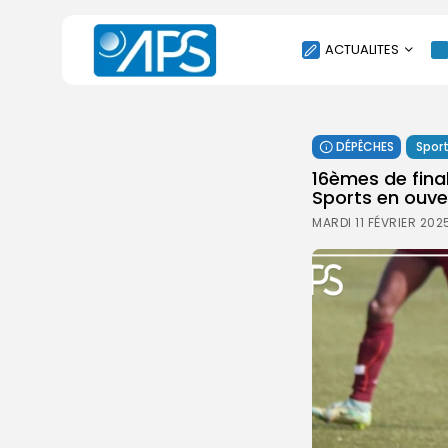
ACTUALITES
POLITIQUE
DÉPÊCHES
Spor
SOCIÉTÉ
16èmes de fin
ÉCONOMIE
Sports en ouve
CULTURE
MARDI 11 FÉVRIER 2025
SPORT
ENVIRONNEMENT
INTERNATIONAL
AGENDA
SANTE