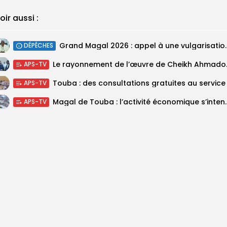
oir aussi :
Grand Magal 2026 : appel à une 
DÉPÊCHES
Le rayonnement d
APS-TV
APS-TV
Magal de Touba : l’activité économ
APS-TV