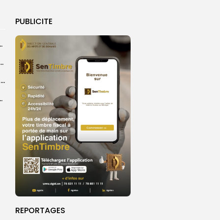
PUBLICITE
vulgarisation du message universel de...
e l’œuvre de Cheikh Ahmadou Bamba au cœur des réflexions
Touba : des consultations gratuites au service des populations
ique s’intensifie à la veille de l’événement
REPORTAGES