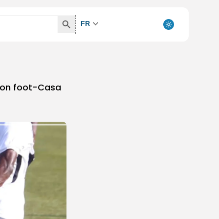
Search
FR
Button
ion foot-Casa