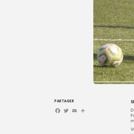
PARTAGER
S
Facebook
Twitter
Email
Partager
D
F
m
V