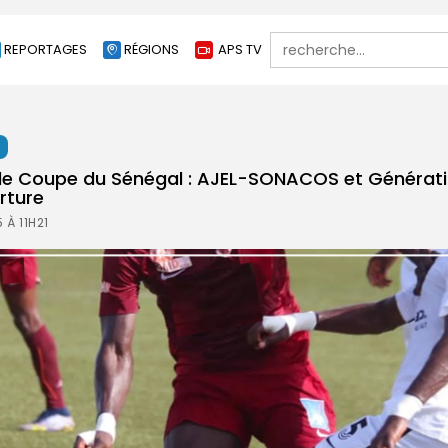
Search
REPORTAGES
RÉGIONS
APS TV
for:
t
ale Coupe du Sénégal : AJEL-SONACOS et Générat
rture
 À 11H21