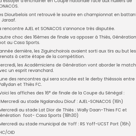
a essayer d’enchaîner en Coupe nationale face aux huiliers de
ONACOS.
es Diourbelois ont retrouvé le sourire en championnat en battan
e Jaraaf.
a rencontre AJEL et SONACOS s’annonce très disputée.
’autre choc des 16èmes de finale va opposer à Thiès, Génératio
oot au Casa Sports.
’année dernière, les Ziguinchoirois avaient sorti aux tirs au but les
renats à cette étape de la compétition.
ercredi, les Académiciens de Génération vont aborder le match
vec un esprit revanchard.
’une des rencontres qui sera scrutée est le derby thiéssois entre
allydan et Thiès FC.
e
Voici les affiches des 16
de finale de la Coupe du Sénégal :
 Mercredi au stade Ngalandou Diouf : AJEL-SONACOS (16h)
Mercredi au stade Lat Dior de Thiès : Wally Daan-Thies FC et
énération foot- Casa Sports (18h30)
Mercredi au stade municipal de Yoff : RS Yoff-UCST Port (16h)
HC/OID