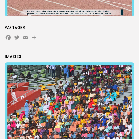
PARTAGER
Facebook
Twitter
Email
Partager
IMAGES
Search
Search
for:
Button
FR