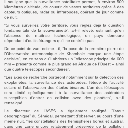
Il souligne que la surveillance satellitaire permet, à environ 500
kilomètres d’altitude, de couvrir de vastes territoires grâce à des
capteurs optiques, radar ou infrarouges, opérant de jour comme
de nuit.
“Si vous surveillez votre territoire, vous réglez déjà la question
fondamentale de la souveraineté”, a-t-il relevé, estimant qu’en
l’absence de maîtrise technologique, un pays demeure
dépendant d’outils étrangers qu’il ne contrôle pas.
De ce point de vue, estime-t-il, “la pose de la première pierre de
l’Observatoire astronomique de Khombole marque une étape
décisive”, en ce sens qu’il abritera un “télescope principal de 600
mm – présenté comme le plus grand en Afrique de l’Ouest – ainsi
que quatre télescopes secondaires”.
“Les axes de recherche porteront notamment sur la détection des
exoplanètes, la surveillance des astéroïdes, l’étude de l’activité
solaire et l’observation des étoiles binaires. L’un des télescopes
sera dédié spécifiquement à la surveillance des astéroïdes
susceptibles d’entrer en collision avec des planètes”, a-t-il
renseigné.
Le directeur de l’ASES a également souligné “l’atout
géographique” du Sénégal, permettant d’observer, au cours d’une
même nuit, “les constellations des hémisphères boréal et austral,
dans une zone encore relativement préservée de la pollution