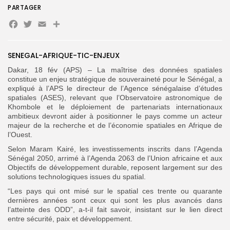
PARTAGER
Facebook
Twitter
Email
Partager
SENEGAL-AFRIQUE-TIC-ENJEUX
Search
Search
for:
Button
Dakar, 18 fév (APS) – La maîtrise des données spatiales
constitue un enjeu stratégique de souveraineté pour le Sénégal, a
expliqué à l’APS le directeur de l’Agence sénégalaise d’études
FR
spatiales (ASES), relevant que l’Observatoire astronomique de
Khombole et le déploiement de partenariats internationaux
ambitieux devront aider à positionner le pays comme un acteur
majeur de la recherche et de l’économie spatiales en Afrique de
l’Ouest.
Selon Maram Kairé, les investissements inscrits dans l’Agenda
Sénégal 2050, arrimé à l’Agenda 2063 de l’Union africaine et aux
Objectifs de développement durable, reposent largement sur des
solutions technologiques issues du spatial.
“Les pays qui ont misé sur le spatial ces trente ou quarante
dernières années sont ceux qui sont les plus avancés dans
l’atteinte des ODD”, a-t-il fait savoir, insistant sur le lien direct
entre sécurité, paix et développement.