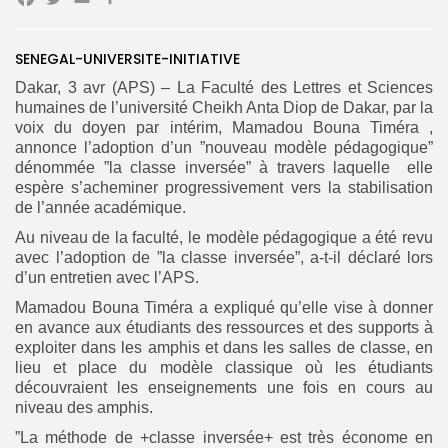
Facebook
Twitter
Email
Partager
SENEGAL-UNIVERSITE-INITIATIVE
Dakar, 3 avr (APS) – La Faculté des Lettres et Sciences
Search
Search
humaines de l’université Cheikh Anta Diop de Dakar, par la
for:
Button
voix du doyen par intérim, Mamadou Bouna Timéra ,
annonce l’adoption d’un ”nouveau modèle pédagogique”
FR
dénommée ”la classe inversée” à travers laquelle elle
espère s’acheminer progressivement vers la stabilisation
de l’année académique.
Au niveau de la faculté, le modèle pédagogique a été revu
avec l’adoption de ”la classe inversée”, a-t-il déclaré lors
d’un entretien avec l’APS.
Mamadou Bouna Timéra a expliqué qu’elle vise à donner
en avance aux étudiants des ressources et des supports à
exploiter dans les amphis et dans les salles de classe, en
lieu et place du modèle classique où les étudiants
découvraient les enseignements une fois en cours au
niveau des amphis.
”La méthode de +classe inversée+ est très économe en